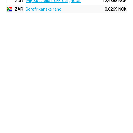
XDR
IMF, Spesielle trekkrettigheter
12,4388 NOK
ZAR
Sørafrikanske rand
0,6269 NOK