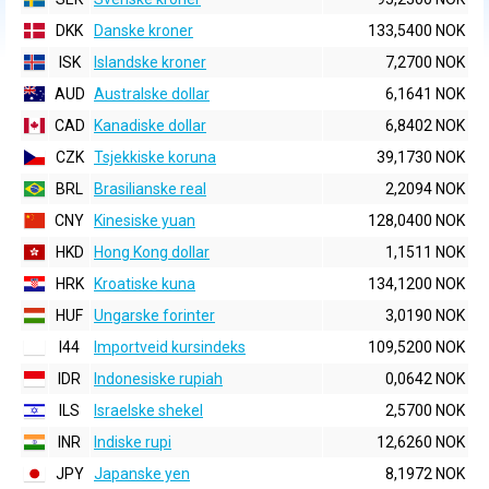
DKK
Danske kroner
133,5400 NOK
ISK
Islandske kroner
7,2700 NOK
AUD
Australske dollar
6,1641 NOK
CAD
Kanadiske dollar
6,8402 NOK
CZK
Tsjekkiske koruna
39,1730 NOK
BRL
Brasilianske real
2,2094 NOK
CNY
Kinesiske yuan
128,0400 NOK
HKD
Hong Kong dollar
1,1511 NOK
HRK
Kroatiske kuna
134,1200 NOK
HUF
Ungarske forinter
3,0190 NOK
I44
Importveid kursindeks
109,5200 NOK
IDR
Indonesiske rupiah
0,0642 NOK
ILS
Israelske shekel
2,5700 NOK
INR
Indiske rupi
12,6260 NOK
JPY
Japanske yen
8,1972 NOK