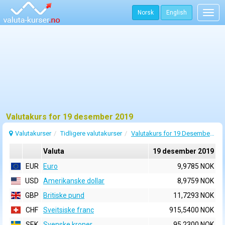
Norsk
English
Togg
navig
Valutakurs for 19 desember 2019
Valutakurser
Tidligere valutakurser
Valutakurs for 19 Desember 2019
Valuta
19 desember 2019
EUR
Euro
9,9785 NOK
USD
Amerikanske dollar
8,9759 NOK
GBP
Britiske pund
11,7293 NOK
CHF
Sveitsiske franc
915,5400 NOK
SEK
Svenske kroner
95,2300 NOK