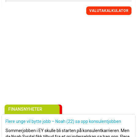
VALUTAKALKULATOR
FINANSNYHETER
Flere unge vil bytte jobb – Noah (22) sa opp konsulentjobben
Sommerjobben i EY skulle bli starten på konsulentkarrieren. Men
da Noah Syrdal fikk tilbud fra et gründerselskap sa han opp. Flere