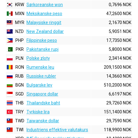
KRW
Sørkoreanske won
0,7696 NOK
MXN
Meksikanske peso
47,2600 NOK
MYR
Malaysiske ringgit
2,1670 NOK
NZD
New Zealand dollar
5,9051 NOK
PHP
Filippinske peso
17,7350 NOK
PKR
Pakistanske rupi
5,8000 NOK
PLN
Polske zloty
2,3414 NOK
RON
Rumenske leu
209,1500 NOK
RUB
Russiske rubler
14,3660 NOK
BGN
Bulgarske lev
510,2000 NOK
SGD
Singapore dollar
6,6197 NOK
THB
Thailandske baht
29,7260 NOK
TRY
Tyrkiske lira
151,1400 NOK
TWD
Taiwanske dollar
29,7590 NOK
TWI
Industriens effektive valutakurs
118,9900 NOK