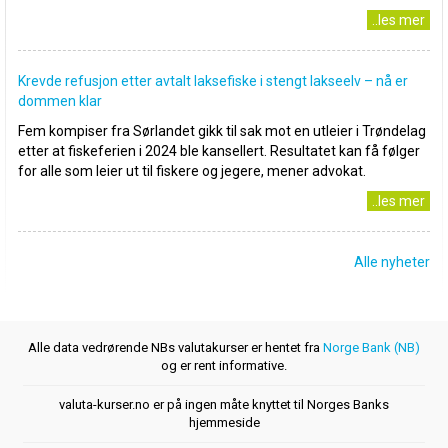
..les mer
Krevde refusjon etter avtalt laksefiske i stengt lakseelv – nå er
dommen klar
Fem kompiser fra Sørlandet gikk til sak mot en utleier i Trøndelag
etter at fiskeferien i 2024 ble kansellert. Resultatet kan få følger
for alle som leier ut til fiskere og jegere, mener advokat.
..les mer
Alle nyheter
Alle data vedrørende NBs valutakurser er hentet fra
Norge Bank (NB)
og er rent informative.
valuta-kurser.no er på ingen måte knyttet til Norges Banks
hjemmeside