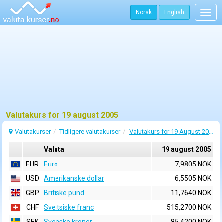
Norsk
English
Togg
navig
Valutakurs for 19 august 2005
Valutakurser
Tidligere valutakurser
Valutakurs for 19 August 2005
Valuta
19 august 2005
EUR
Euro
7,9805 NOK
USD
Amerikanske dollar
6,5505 NOK
GBP
Britiske pund
11,7640 NOK
CHF
Sveitsiske franc
515,2700 NOK
SEK
Svenske kroner
85,4200 NOK