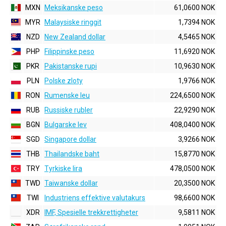
MXN
Meksikanske peso
61,0600 NOK
MYR
Malaysiske ringgit
1,7394 NOK
NZD
New Zealand dollar
4,5465 NOK
PHP
Filippinske peso
11,6920 NOK
PKR
Pakistanske rupi
10,9630 NOK
PLN
Polske zloty
1,9766 NOK
RON
Rumenske leu
224,6500 NOK
RUB
Russiske rubler
22,9290 NOK
BGN
Bulgarske lev
408,0400 NOK
SGD
Singapore dollar
3,9266 NOK
THB
Thailandske baht
15,8770 NOK
TRY
Tyrkiske lira
478,0500 NOK
TWD
Taiwanske dollar
20,3500 NOK
TWI
Industriens effektive valutakurs
98,6600 NOK
XDR
IMF, Spesielle trekkrettigheter
9,5811 NOK