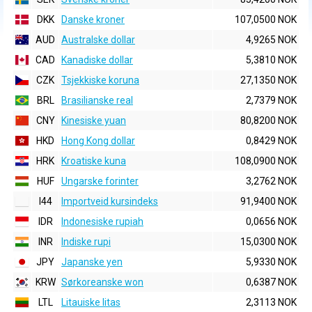
DKK
Danske kroner
107,0500 NOK
AUD
Australske dollar
4,9265 NOK
CAD
Kanadiske dollar
5,3810 NOK
CZK
Tsjekkiske koruna
27,1350 NOK
BRL
Brasilianske real
2,7379 NOK
CNY
Kinesiske yuan
80,8200 NOK
HKD
Hong Kong dollar
0,8429 NOK
HRK
Kroatiske kuna
108,0900 NOK
HUF
Ungarske forinter
3,2762 NOK
I44
Importveid kursindeks
91,9400 NOK
IDR
Indonesiske rupiah
0,0656 NOK
INR
Indiske rupi
15,0300 NOK
JPY
Japanske yen
5,9330 NOK
KRW
Sørkoreanske won
0,6387 NOK
LTL
Litauiske litas
2,3113 NOK