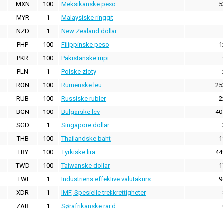
MXN
100
Meksikanske peso
5
MYR
1
Malaysiske ringgit
NZD
1
New Zealand dollar
PHP
100
Filippinske peso
1
PKR
100
Pakistanske rupi
PLN
1
Polske zloty
RON
100
Rumenske leu
25
RUB
100
Russiske rubler
2
BGN
100
Bulgarske lev
40
SGD
1
Singapore dollar
THB
100
Thailandske baht
1
TRY
100
Tyrkiske lira
44
TWD
100
Taiwanske dollar
1
TWI
1
Industriens effektive valutakurs
9
XDR
1
IMF, Spesielle trekkrettigheter
ZAR
1
Sørafrikanske rand