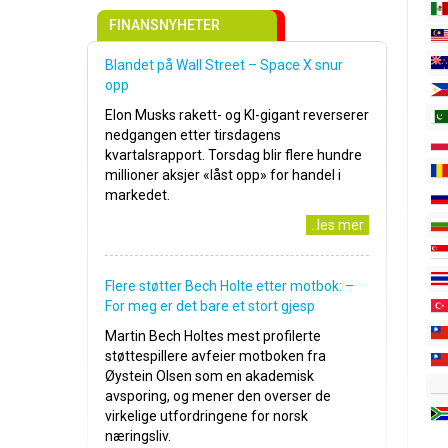
FINANSNYHETER
Blandet på Wall Street – Space X snur
opp
Elon Musks rakett- og KI-gigant reverserer
nedgangen etter tirsdagens
kvartalsrapport. Torsdag blir flere hundre
millioner aksjer «låst opp» for handel i
markedet.
..les mer
Flere støtter Bech Holte etter motbok: –
For meg er det bare et stort gjesp
Martin Bech Holtes mest profilerte
støttespillere avfeier motboken fra
Øystein Olsen som en akademisk
avsporing, og mener den overser de
virkelige utfordringene for norsk
næringsliv.