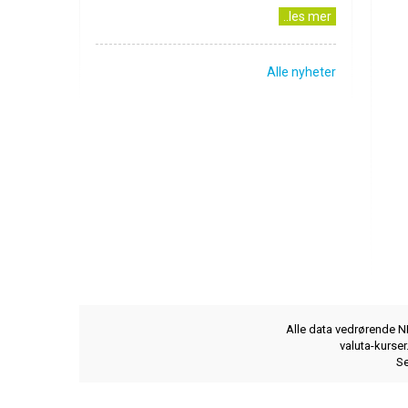
..les mer
Alle nyheter
Alle data vedrørende NB
valuta-kurse
Se