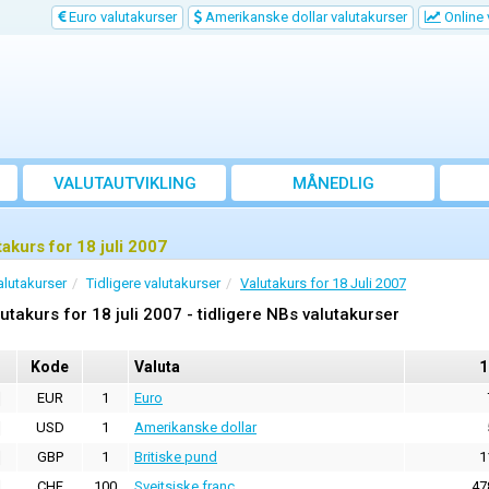
Euro valutakurser
Amerikanske dollar valutakurser
Online 
VALUTAUTVIKLING
MÅNEDLIG
GJENNOMSNITTSKURS
takurs for 18 juli 2007
alutakurser
Tidligere valutakurser
Valutakurs for 18 Juli 2007
utakurs for 18 juli 2007 - tidligere NBs valutakurser
Kode
Valuta
1
EUR
1
Euro
USD
1
Amerikanske dollar
GBP
1
Britiske pund
1
CHF
100
Sveitsiske franc
47