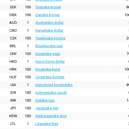
SEK
100
Svenske kroner
8
DKK
100
Danske kroner
10
AUD
1
Australske dollar
CAD
1
Kanadiske dollar
CZK
100
Tsjekkiske koruna
2
BRL
1
Brasilianske real
CNY
100
Kinesiske yuan
7
HKD
1
Hong Kong dollar
HRK
100
Kroatiske kuna
10
HUF
100
Ungarske forinter
I44
1
Importveid kursindeks
8
IDR
100
Indonesiske rupiah
INR
100
Indiske rupi
1
JPY
100
Japanske yen
KRW
100
Sørkoreanske won
LTL
1
Litauiske litas