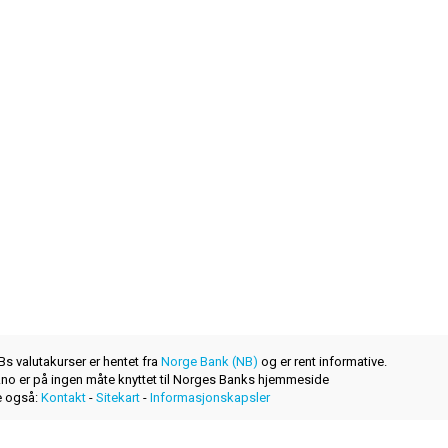
s valutakurser er hentet fra
Norge Bank (NB)
og er rent informative.
r.no er på ingen måte knyttet til Norges Banks hjemmeside
 også:
Kontakt
-
Sitekart
-
Informasjonskapsler
et nytt produkt levert av
layerzero.ro