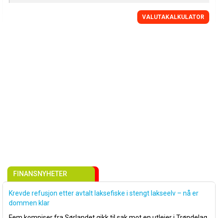
VALUTAKALKULATOR
FINANSNYHETER
Krevde refusjon etter avtalt laksefiske i stengt lakseelv – nå er
dommen klar
Fem kompiser fra Sørlandet gikk til sak mot en utleier i Trøndelag