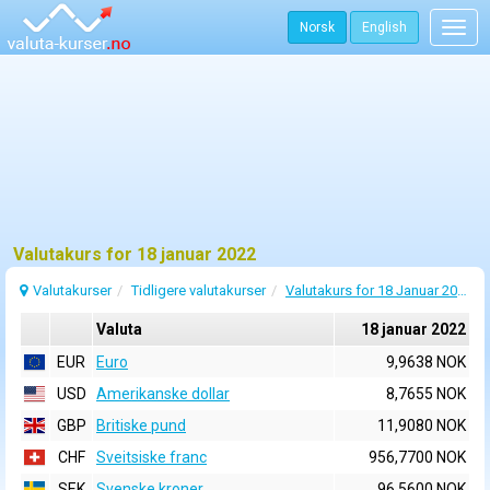
Norsk
English
Togg
navig
Valutakurs for 18 januar 2022
Valutakurser
Tidligere valutakurser
Valutakurs for 18 Januar 2022
Valuta
18 januar 2022
EUR
Euro
9,9638 NOK
USD
Amerikanske dollar
8,7655 NOK
GBP
Britiske pund
11,9080 NOK
CHF
Sveitsiske franc
956,7700 NOK
SEK
Svenske kroner
96,5600 NOK