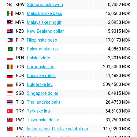
KRW
Sørkoreanske won
0,7352 NOK
MXN
Meksikanske peso
43,0500 NOK
MYR
Malaysiske ringgit
2,0953 NOK
NZD
New Zealand dollar
5,9315 NOK
PHP
Filippinske peso
17,0170 NOK
PKR
Pakistanske rupi
4,9860 NOK
PLN
Polske zloty
2,2015 NOK
RON
Rumenske leu
201,5000 NOK
RUB
Russiske rubler
11,4880 NOK
BGN
Bulgarske lev
509,4500 NOK
SGD
Singapore dollar
6,4915 NOK
THB
Thailandske baht
26,4750 NOK
TRY
Tyrkiske lira
64,5100 NOK
TWD
Taiwanske dollar
31,7500 NOK
TWI
Industriens effektive valutakurs
117,9200 NOK