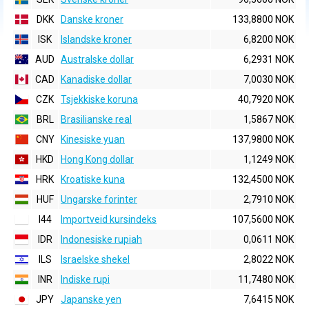
DKK
Danske kroner
133,8800 NOK
ISK
Islandske kroner
6,8200 NOK
AUD
Australske dollar
6,2931 NOK
CAD
Kanadiske dollar
7,0030 NOK
CZK
Tsjekkiske koruna
40,7920 NOK
BRL
Brasilianske real
1,5867 NOK
CNY
Kinesiske yuan
137,9800 NOK
HKD
Hong Kong dollar
1,1249 NOK
HRK
Kroatiske kuna
132,4500 NOK
HUF
Ungarske forinter
2,7910 NOK
I44
Importveid kursindeks
107,5600 NOK
IDR
Indonesiske rupiah
0,0611 NOK
ILS
Israelske shekel
2,8022 NOK
INR
Indiske rupi
11,7480 NOK
JPY
Japanske yen
7,6415 NOK