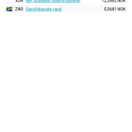
XDR
IMF, Spesielle trekkrettigheter
12,2462 NOK
ZAR
Sørafrikanske rand
0,5681 NOK