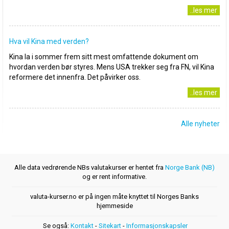
..les mer
Hva vil Kina med verden?
Kina la i sommer frem sitt mest omfattende dokument om
hvordan verden bør styres. Mens USA trekker seg fra FN, vil Kina
reformere det innenfra. Det påvirker oss.
..les mer
Alle nyheter
Alle data vedrørende NBs valutakurser er hentet fra
Norge Bank (NB)
og er rent informative.
valuta-kurser.no er på ingen måte knyttet til Norges Banks
hjemmeside
Se også:
Kontakt
-
Sitekart
-
Informasjonskapsler