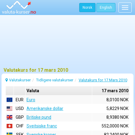
Norsk
English
Togg
navig
Valutakurs for 17 mars 2010
Valutakurser
Tidligere valutakurser
Valutakurs for 17 Mars 2010
Valuta
17 mars 2010
EUR
Euro
8,0100 NOK
USD
Amerikanske dollar
5,8229 NOK
GBP
Britiske pund
8,9380 NOK
CHF
Sveitsiske franc
552,0000 NOK
SEK
Svenske kroner
82,2400 NOK