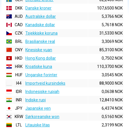
DKK
Danske kroner
107,6500 NOK
AUD
Australske dollar
5,3766 NOK
CAD
Kanadiske dollar
5,7618 NOK
CZK
Tsjekkiske koruna
31,5330 NOK
BRL
Brasilianske real
3,3069 NOK
CNY
Kinesiske yuan
85,3100 NOK
HKD
Hong Kong dollar
0,7502 NOK
HRK
Kroatiske kuna
110,3700 NOK
HUF
Ungarske forinter
3,0545 NOK
I44
Importveid kursindeks
88,9000 NOK
IDR
Indonesiske rupiah
0,0638 NOK
INR
Indiske rupi
12,8410 NOK
JPY
Japanske yen
6,4374 NOK
KRW
Sørkoreanske won
0,5160 NOK
LTL
Litauiske litas
2,3199 NOK