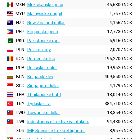
MXN
Meksikanske peso
46,6300 NOK
MYR
Malaysiske ringgit
1,7670 NOK
NZD
New Zealand dollar
4,1662 NOK
PHP
Filippinske peso
12,7730 NOK
PKR
Pakistanske rupi
6,9160 NOK
PLN
Polske zloty
2,0707 NOK
RON
Rumenske leu
196,2700 NOK
RUB
Russiske rubler
19,9620 NOK
BGN
Bulgarske lev
409,5500 NOK
SGD
Singapore dollar
4,1795 NOK
THB
Thailandske baht
18,0140 NOK
TRY
Tyrkiske lira
384,7100 NOK
TWD
Taiwanske dollar
18,3540 NOK
TWI
Industriens effektive valutakurs
94,4300 NOK
XDR
IMF, Spesielle trekkrettigheter
8,9576 NOK