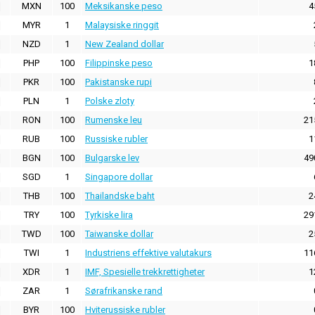
MXN
100
Meksikanske peso
4
MYR
1
Malaysiske ringgit
NZD
1
New Zealand dollar
PHP
100
Filippinske peso
1
PKR
100
Pakistanske rupi
PLN
1
Polske zloty
RON
100
Rumenske leu
21
RUB
100
Russiske rubler
1
BGN
100
Bulgarske lev
49
SGD
1
Singapore dollar
THB
100
Thailandske baht
2
TRY
100
Tyrkiske lira
29
TWD
100
Taiwanske dollar
2
TWI
1
Industriens effektive valutakurs
11
XDR
1
IMF, Spesielle trekkrettigheter
1
ZAR
1
Sørafrikanske rand
BYR
100
Hviterussiske rubler