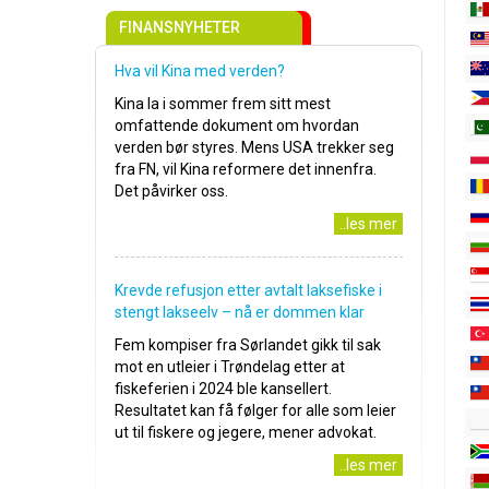
FINANSNYHETER
Hva vil Kina med verden?
Kina la i sommer frem sitt mest
omfattende dokument om hvordan
verden bør styres. Mens USA trekker seg
fra FN, vil Kina reformere det innenfra.
Det påvirker oss.
..les mer
Krevde refusjon etter avtalt laksefiske i
stengt lakseelv – nå er dommen klar
Fem kompiser fra Sørlandet gikk til sak
mot en utleier i Trøndelag etter at
fiskeferien i 2024 ble kansellert.
Resultatet kan få følger for alle som leier
ut til fiskere og jegere, mener advokat.
..les mer