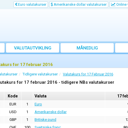
Euro valutakurser
Amerikanske dollar valutakurser
Online 
VALUTAUTVIKLING
MÅNEDLIG
GJENNOMSNITTSKURS
takurs for 17 februar 2016
alutakurser
Tidligere valutakurser
Valutakurs for 17 Februar 2016
utakurs for 17 februar 2016 - tidligere NBs valutakurser
Kode
Valuta
17 fe
EUR
1
Euro
USD
1
Amerikanske dollar
GBP
1
Britiske pund
1
CHF
100
Sveitsiske franc
86