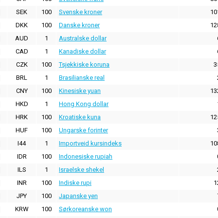
SEK
100
Svenske kroner
10
DKK
100
Danske kroner
12
AUD
1
Australske dollar
CAD
1
Kanadiske dollar
CZK
100
Tsjekkiske koruna
3
BRL
1
Brasilianske real
CNY
100
Kinesiske yuan
13
HKD
1
Hong Kong dollar
HRK
100
Kroatiske kuna
12
HUF
100
Ungarske forinter
I44
1
Importveid kursindeks
10
IDR
100
Indonesiske rupiah
ILS
1
Israelske shekel
INR
100
Indiske rupi
1
JPY
100
Japanske yen
KRW
100
Sørkoreanske won