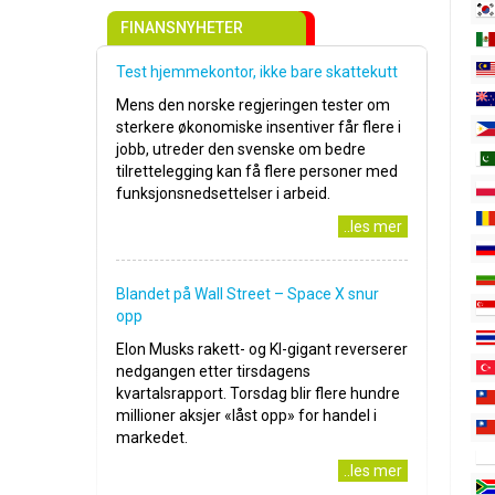
FINANSNYHETER
Test hjemmekontor, ikke bare skattekutt
Mens den norske regjeringen tester om
sterkere økonomiske insentiver får flere i
jobb, utreder den svenske om bedre
tilrettelegging kan få flere personer med
funksjonsnedsettelser i arbeid.
..les mer
Blandet på Wall Street – Space X snur
opp
Elon Musks rakett- og KI-gigant reverserer
nedgangen etter tirsdagens
kvartalsrapport. Torsdag blir flere hundre
millioner aksjer «låst opp» for handel i
markedet.
..les mer