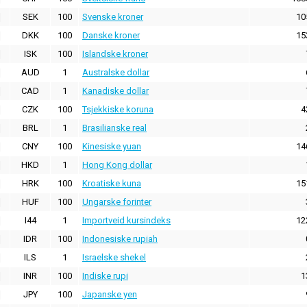
SEK
100
Svenske kroner
10
DKK
100
Danske kroner
15
ISK
100
Islandske kroner
AUD
1
Australske dollar
CAD
1
Kanadiske dollar
CZK
100
Tsjekkiske koruna
4
BRL
1
Brasilianske real
CNY
100
Kinesiske yuan
14
HKD
1
Hong Kong dollar
HRK
100
Kroatiske kuna
15
HUF
100
Ungarske forinter
I44
1
Importveid kursindeks
12
IDR
100
Indonesiske rupiah
ILS
1
Israelske shekel
INR
100
Indiske rupi
1
JPY
100
Japanske yen