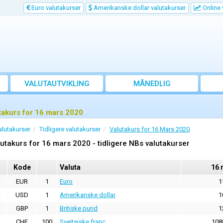
Euro valutakurser
Amerikanske dollar valutakurser
Online 
VALUTAUTVIKLING
MÅNEDLIG
GJENNOMSNITTSKURS
takurs for 16 mars 2020
alutakurser
Tidligere valutakurser
Valutakurs for 16 Mars 2020
utakurs for 16 mars 2020 - tidligere NBs valutakurser
Kode
Valuta
16 
EUR
1
Euro
1
USD
1
Amerikanske dollar
1
GBP
1
Britiske pund
1
CHF
100
Sveitsiske franc
108