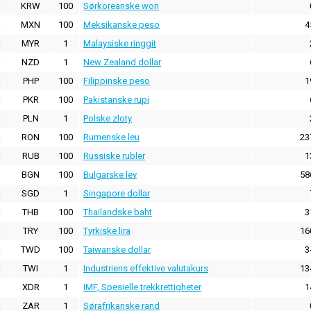
KRW
100
Sørkoreanske won
MXN
100
Meksikanske peso
4
MYR
1
Malaysiske ringgit
NZD
1
New Zealand dollar
PHP
100
Filippinske peso
1
PKR
100
Pakistanske rupi
PLN
1
Polske zloty
RON
100
Rumenske leu
23
RUB
100
Russiske rubler
1
BGN
100
Bulgarske lev
58
SGD
1
Singapore dollar
THB
100
Thailandske baht
3
TRY
100
Tyrkiske lira
16
TWD
100
Taiwanske dollar
3
TWI
1
Industriens effektive valutakurs
13
XDR
1
IMF, Spesielle trekkrettigheter
1
ZAR
1
Sørafrikanske rand