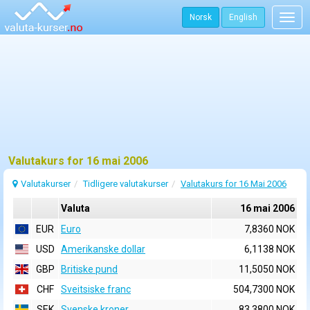
Norsk
English
Togg
navig
Valutakurs for 16 mai 2006
Valutakurser
Tidligere valutakurser
Valutakurs for 16 Mai 2006
Valuta
16 mai 2006
EUR
Euro
7,8360 NOK
USD
Amerikanske dollar
6,1138 NOK
GBP
Britiske pund
11,5050 NOK
CHF
Sveitsiske franc
504,7300 NOK
SEK
Svenske kroner
83,3800 NOK