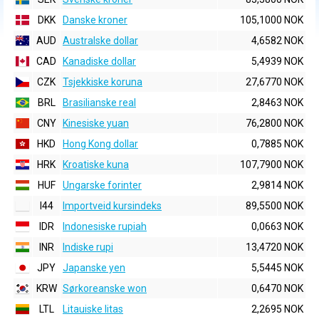
DKK
Danske kroner
105,1000 NOK
AUD
Australske dollar
4,6582 NOK
CAD
Kanadiske dollar
5,4939 NOK
CZK
Tsjekkiske koruna
27,6770 NOK
BRL
Brasilianske real
2,8463 NOK
CNY
Kinesiske yuan
76,2800 NOK
HKD
Hong Kong dollar
0,7885 NOK
HRK
Kroatiske kuna
107,7900 NOK
HUF
Ungarske forinter
2,9814 NOK
I44
Importveid kursindeks
89,5500 NOK
IDR
Indonesiske rupiah
0,0663 NOK
INR
Indiske rupi
13,4720 NOK
JPY
Japanske yen
5,5445 NOK
KRW
Sørkoreanske won
0,6470 NOK
LTL
Litauiske litas
2,2695 NOK