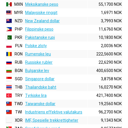
MXN
Meksikanske peso
55,1700 NOK
MYR
Malaysiske ringgit
1,6971 NOK
NZD
New Zealand dollar
3,7993 NOK
PHP
Filippinske peso
11,6760 NOK
PKR
Pakistanske rupi
10,1830 NOK
PLN
Polske zloty
2,0036 NOK
RON
Rumenske leu
222,5600 NOK
RUB
Russiske rubler
22,6290 NOK
BGN
Bulgarske lev
400,6500 NOK
SGD
Singapore dollar
3,8758 NOK
THB
Thailandske baht
16,0270 NOK
TRY
Tyrkiske lira
421,7400 NOK
TWD
Taiwanske dollar
19,2560 NOK
TWI
Industriens effektive valutakurs
96,2700 NOK
XDR
IMF, Spesielle trekkrettigheter
9,1343 NOK