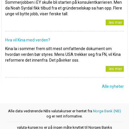
Sommerjobben i EY skulle bli starten på konsulentkarrieren. Men
da Noah Syrdal fikk tilbud fra et gründerselskap sa han opp. Flere
unge vil bytte jobb, viser ferske tall.
..les mer
Hva vil Kina med verden?
Kina la i sommer frem sitt mest omfattende dokument om
hvordan verden bør styres. Mens USA trekker seg fra FN, vil Kina
reformere det innenfra. Det påvirker oss.
..les mer
Alle nyheter
Alle data vedrørende NBs valutakurser er hentet fra
Norge Bank (NB)
og er rent informative.
valuta-kurser.no er på ingen måte knyttet til Norges Banks