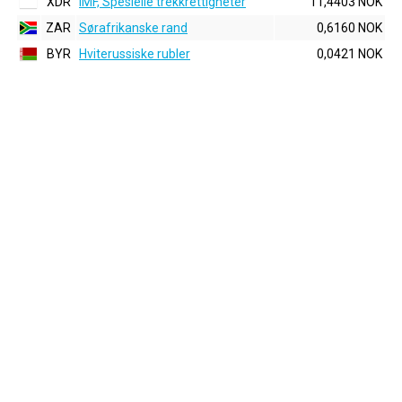
XDR
IMF, Spesielle trekkrettigheter
11,4403 NOK
ZAR
Sørafrikanske rand
0,6160 NOK
BYR
Hviterussiske rubler
0,0421 NOK