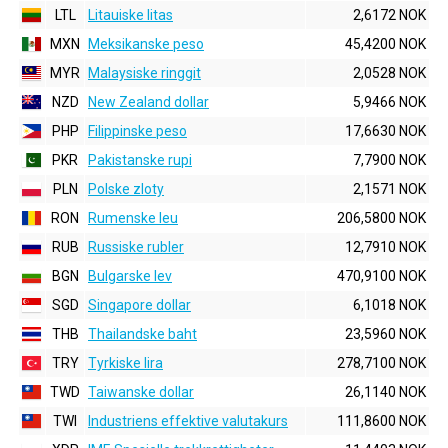
LTL
Litauiske litas
2,6172 NOK
MXN
Meksikanske peso
45,4200 NOK
MYR
Malaysiske ringgit
2,0528 NOK
NZD
New Zealand dollar
5,9466 NOK
PHP
Filippinske peso
17,6630 NOK
PKR
Pakistanske rupi
7,7900 NOK
PLN
Polske zloty
2,1571 NOK
RON
Rumenske leu
206,5800 NOK
RUB
Russiske rubler
12,7910 NOK
BGN
Bulgarske lev
470,9100 NOK
SGD
Singapore dollar
6,1018 NOK
THB
Thailandske baht
23,5960 NOK
TRY
Tyrkiske lira
278,7100 NOK
TWD
Taiwanske dollar
26,1140 NOK
TWI
Industriens effektive valutakurs
111,8600 NOK