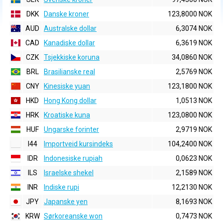
DKK
Danske kroner
123,8000 NOK
AUD
Australske dollar
6,3074 NOK
CAD
Kanadiske dollar
6,3619 NOK
CZK
Tsjekkiske koruna
34,0860 NOK
BRL
Brasilianske real
2,5769 NOK
CNY
Kinesiske yuan
123,1800 NOK
HKD
Hong Kong dollar
1,0513 NOK
HRK
Kroatiske kuna
123,0800 NOK
HUF
Ungarske forinter
2,9719 NOK
I44
Importveid kursindeks
104,2400 NOK
IDR
Indonesiske rupiah
0,0623 NOK
ILS
Israelske shekel
2,1589 NOK
INR
Indiske rupi
12,2130 NOK
JPY
Japanske yen
8,1693 NOK
KRW
Sørkoreanske won
0,7473 NOK