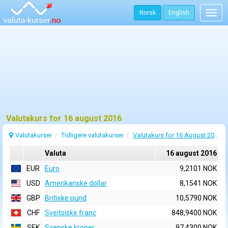
Norsk
English
Togg
navig
Valutakurs for 16 august 2016
Valutakurser
Tidligere valutakurser
Valutakurs for 16 August 2016
Valuta
16 august 2016
EUR
Euro
9,2101 NOK
USD
Amerikanske dollar
8,1541 NOK
GBP
Britiske pund
10,5790 NOK
CHF
Sveitsiske franc
848,9400 NOK
SEK
Svenske kroner
97,4300 NOK