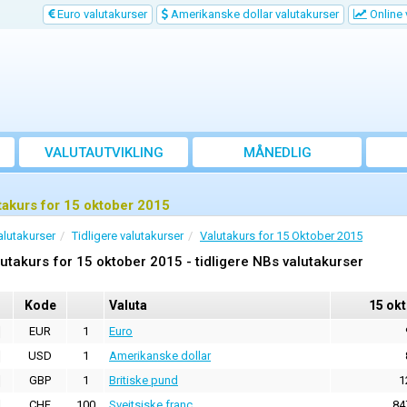
Euro valutakurser
Amerikanske dollar valutakurser
Online 
VALUTAUTVIKLING
MÅNEDLIG
GJENNOMSNITTSKURS
takurs for 15 oktober 2015
alutakurser
Tidligere valutakurser
Valutakurs for 15 Oktober 2015
utakurs for 15 oktober 2015 - tidligere NBs valutakurser
Kode
Valuta
15 ok
EUR
1
Euro
USD
1
Amerikanske dollar
GBP
1
Britiske pund
1
CHF
100
Sveitsiske franc
84