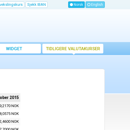
vekslingskurs
Sjekk IBAN
Norsk
English
WIDGET
TIDLIGERE VALUTAKURSER
tober 2015
9,2170 NOK
8,0575 NOK
2,4600 NOK
7,7000 NOK