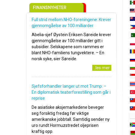
FINANSNYHETER
Full strid mellom NHO-foreningene: Krever
gjennomgåelse av 100 milliarder
Abelia-sjef Øystein Eriksen Søreide krever
gjennomgåelse av 100 milliarder gitt i
subsidier. Selskapene som rammes er
blant NHO-familiens tungvektere. – En
norsk syke, sier Søreide.
..les mer
Sjefsforhandler langer ut mot Trump: –
En diplomatisk teaterforestilling som går i
reprise
De asiatiske aksjemarkedene beveger
seg forsiktig fredag før viktige
amerikanske jobbtall. Samtidig sender ny
uro rundt Hormuzstredet oljeprisen
kraftig opp.