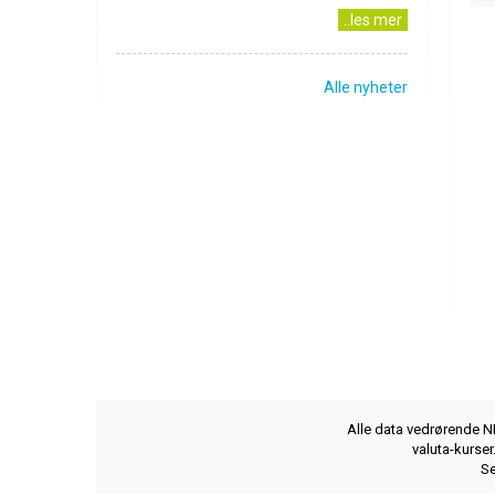
..les mer
Alle nyheter
Alle data vedrørende NB
valuta-kurse
Se