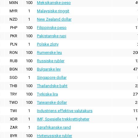
MXN
100
Meksikanske peso
4
MYR
1
Malaysiske ringgit
NZD
1
New Zealand dollar
PHP
100
Filippinske peso
1
PKR
100
Pakistanske rupi
PLN
1
Polske zloty
RON
100
Rumenske leu
20
RUB
100
Russiske rubler
1
BGN
100
Bulgarske lev
47
SGD
1
Singapore dollar
THB
100
Thailandske baht
2
TRY
100
Tyrkiske lira
27
TWD
100
Taiwanske dollar
2
TWI
1
Industriens effektive valutakurs
11
XDR
1
IMF, Spesielle trekkrettigheter
1
ZAR
1
Sørafrikanske rand
BYR
100
Hviterussiske rubler