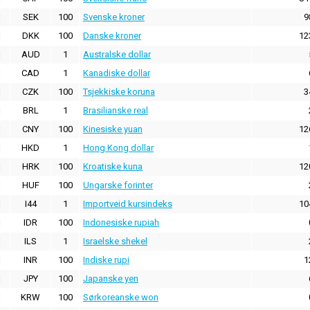
SEK
100
Svenske kroner
9
DKK
100
Danske kroner
12
AUD
1
Australske dollar
CAD
1
Kanadiske dollar
CZK
100
Tsjekkiske koruna
3
BRL
1
Brasilianske real
CNY
100
Kinesiske yuan
12
HKD
1
Hong Kong dollar
HRK
100
Kroatiske kuna
12
HUF
100
Ungarske forinter
I44
1
Importveid kursindeks
10
IDR
100
Indonesiske rupiah
ILS
1
Israelske shekel
INR
100
Indiske rupi
1
JPY
100
Japanske yen
KRW
100
Sørkoreanske won