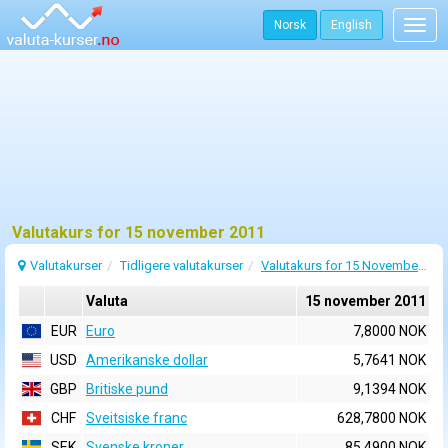
Norsk
English
Togg
navig
Valutakurs for 15 november 2011
Valutakurser
Tidligere valutakurser
Valutakurs for 15 November 2011
Valuta
15 november 2011
EUR
Euro
7,8000 NOK
USD
Amerikanske dollar
5,7641 NOK
GBP
Britiske pund
9,1394 NOK
CHF
Sveitsiske franc
628,7800 NOK
SEK
Svenske kroner
85,4900 NOK