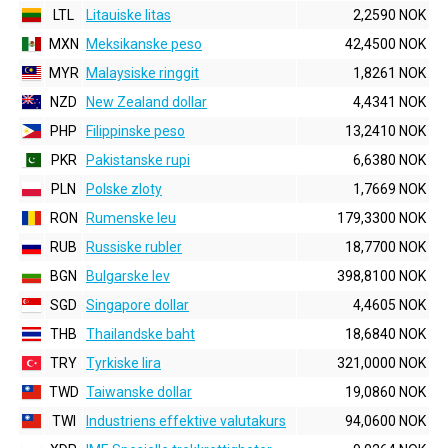
LTL
Litauiske litas
2,2590 NOK
MXN
Meksikanske peso
42,4500 NOK
MYR
Malaysiske ringgit
1,8261 NOK
NZD
New Zealand dollar
4,4341 NOK
PHP
Filippinske peso
13,2410 NOK
PKR
Pakistanske rupi
6,6380 NOK
PLN
Polske zloty
1,7669 NOK
RON
Rumenske leu
179,3300 NOK
RUB
Russiske rubler
18,7700 NOK
BGN
Bulgarske lev
398,8100 NOK
SGD
Singapore dollar
4,4605 NOK
THB
Thailandske baht
18,6840 NOK
TRY
Tyrkiske lira
321,0000 NOK
TWD
Taiwanske dollar
19,0860 NOK
TWI
Industriens effektive valutakurs
94,0600 NOK