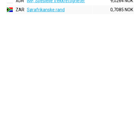
XDR
IMF, Spesielle trekkrettigheter
9,0264 NOK
ZAR
Sørafrikanske rand
0,7085 NOK