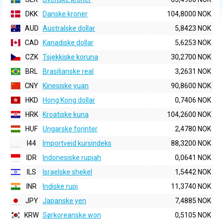
DKK
Danske kroner
104,8000 NOK
AUD
Australske dollar
5,8423 NOK
CAD
Kanadiske dollar
5,6253 NOK
CZK
Tsjekkiske koruna
30,2700 NOK
BRL
Brasilianske real
3,2631 NOK
CNY
Kinesiske yuan
90,8600 NOK
HKD
Hong Kong dollar
0,7406 NOK
HRK
Kroatiske kuna
104,2600 NOK
HUF
Ungarske forinter
2,4780 NOK
I44
Importveid kursindeks
88,3200 NOK
IDR
Indonesiske rupiah
0,0641 NOK
ILS
Israelske shekel
1,5442 NOK
INR
Indiske rupi
11,3740 NOK
JPY
Japanske yen
7,4885 NOK
KRW
Sørkoreanske won
0,5105 NOK