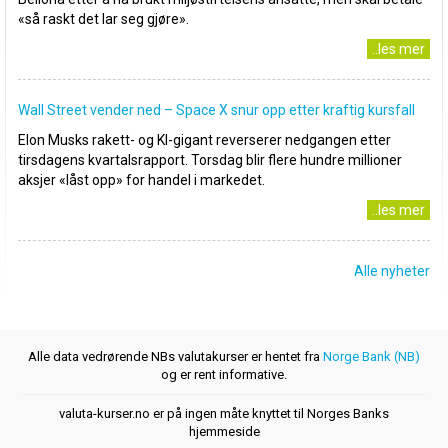
«så raskt det lar seg gjøre».
..les mer
Wall Street vender ned – Space X snur opp etter kraftig kursfall
Elon Musks rakett- og KI-gigant reverserer nedgangen etter
tirsdagens kvartalsrapport. Torsdag blir flere hundre millioner
aksjer «låst opp» for handel i markedet.
..les mer
Alle nyheter
Alle data vedrørende NBs valutakurser er hentet fra
Norge Bank (NB)
og er rent informative.
valuta-kurser.no er på ingen måte knyttet til Norges Banks
hjemmeside