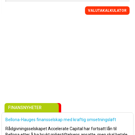
VALUTAKALKULATOR
FINANSNYHETER
Bellona-Hauges finansselskap med kraftig omsetningsløft
Rådgivningsselskapet Accelerate Capital har fortsatt lån til
Bellona etter å ha brukt miljøstiftelsens ansatte, men skal betale