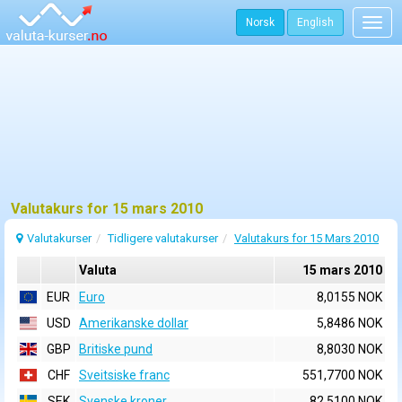
Norsk
English
Togg
navig
Valutakurs for 15 mars 2010
Valutakurser
Tidligere valutakurser
Valutakurs for 15 Mars 2010
Valuta
15 mars 2010
EUR
Euro
8,0155 NOK
USD
Amerikanske dollar
5,8486 NOK
GBP
Britiske pund
8,8030 NOK
CHF
Sveitsiske franc
551,7700 NOK
SEK
Svenske kroner
82,5100 NOK