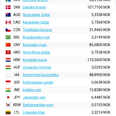
DKK
Danske kroner
107,7100 NOK
AUD
Australske dollar
5,3358 NOK
CAD
Kanadiske dollar
5,7368 NOK
CZK
Tsjekkiske koruna
31,4460 NOK
BRL
Brasilianske real
3,3149 NOK
CNY
Kinesiske yuan
85,6800 NOK
HKD
Hong Kong dollar
0,7538 NOK
HRK
Kroatiske kuna
110,5600 NOK
HUF
Ungarske forinter
3,0293 NOK
I44
Importveid kursindeks
88,8900 NOK
IDR
Indonesiske rupiah
0,0638 NOK
INR
Indiske rupi
12,8280 NOK
JPY
Japanske yen
6,4485 NOK
KRW
Sørkoreanske won
0,5153 NOK
LTL
Litauiske litas
2,3214 NOK