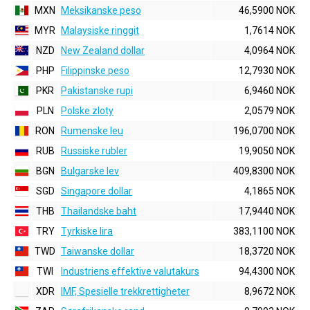
MXN
Meksikanske peso
46,5900 NOK
MYR
Malaysiske ringgit
1,7614 NOK
NZD
New Zealand dollar
4,0964 NOK
PHP
Filippinske peso
12,7930 NOK
PKR
Pakistanske rupi
6,9460 NOK
PLN
Polske zloty
2,0579 NOK
RON
Rumenske leu
196,0700 NOK
RUB
Russiske rubler
19,9050 NOK
BGN
Bulgarske lev
409,8300 NOK
SGD
Singapore dollar
4,1865 NOK
THB
Thailandske baht
17,9440 NOK
TRY
Tyrkiske lira
383,1100 NOK
TWD
Taiwanske dollar
18,3720 NOK
TWI
Industriens effektive valutakurs
94,4300 NOK
XDR
IMF, Spesielle trekkrettigheter
8,9672 NOK