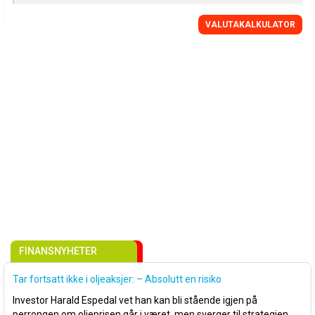
VALUTAKALKULATOR
FINANSNYHETER
Tar fortsatt ikke i oljeaksjer: – Absolutt en risiko
Investor Harald Espedal vet han kan bli stående igjen på
perrongen om oljeprisen går i været, men sverger til strategien.