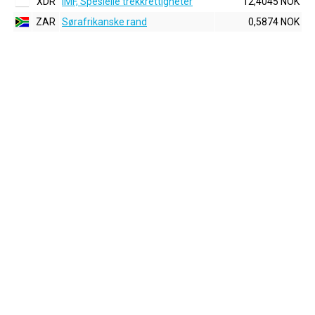
XDR
IMF, Spesielle trekkrettigheter
12,4045 NOK
ZAR
Sørafrikanske rand
0,5874 NOK