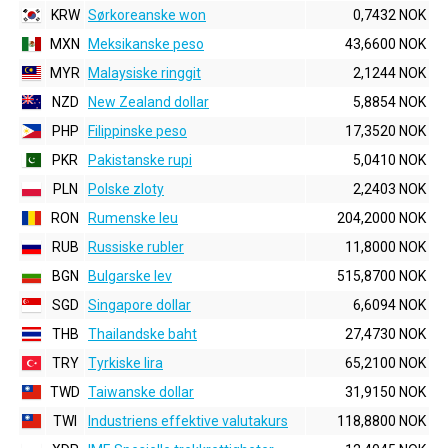
KRW
Sørkoreanske won
0,7432 NOK
MXN
Meksikanske peso
43,6600 NOK
MYR
Malaysiske ringgit
2,1244 NOK
NZD
New Zealand dollar
5,8854 NOK
PHP
Filippinske peso
17,3520 NOK
PKR
Pakistanske rupi
5,0410 NOK
PLN
Polske zloty
2,2403 NOK
RON
Rumenske leu
204,2000 NOK
RUB
Russiske rubler
11,8000 NOK
BGN
Bulgarske lev
515,8700 NOK
SGD
Singapore dollar
6,6094 NOK
THB
Thailandske baht
27,4730 NOK
TRY
Tyrkiske lira
65,2100 NOK
TWD
Taiwanske dollar
31,9150 NOK
TWI
Industriens effektive valutakurs
118,8800 NOK