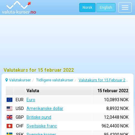
Norsk
English
Togg
navig
Valutakurs for 15 februar 2022
Valutakurser
Tidligere valutakurser
Valutakurs for 15 Februar 2022
Valuta
15 februar 2022
EUR
Euro
10,0893 NOK
USD
Amerikanske dollar
8,8932 NOK
GBP
Britiske pund
12,0448 NOK
CHF
Sveitsiske franc
962,4400 NOK
SEK
Svenske kroner
95,4200 NOK