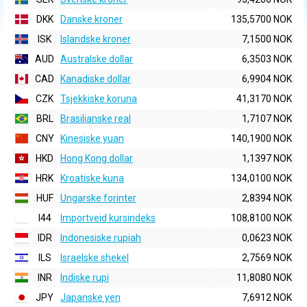
DKK
Danske kroner
135,5700 NOK
ISK
Islandske kroner
7,1500 NOK
AUD
Australske dollar
6,3503 NOK
CAD
Kanadiske dollar
6,9904 NOK
CZK
Tsjekkiske koruna
41,3170 NOK
BRL
Brasilianske real
1,7107 NOK
CNY
Kinesiske yuan
140,1900 NOK
HKD
Hong Kong dollar
1,1397 NOK
HRK
Kroatiske kuna
134,0100 NOK
HUF
Ungarske forinter
2,8394 NOK
I44
Importveid kursindeks
108,8100 NOK
IDR
Indonesiske rupiah
0,0623 NOK
ILS
Israelske shekel
2,7569 NOK
INR
Indiske rupi
11,8080 NOK
JPY
Japanske yen
7,6912 NOK