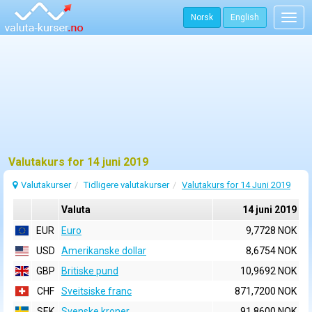
Norsk
English
Togg
navig
Valutakurs for 14 juni 2019
Valutakurser
Tidligere valutakurser
Valutakurs for 14 Juni 2019
Valuta
14 juni 2019
EUR
Euro
9,7728 NOK
USD
Amerikanske dollar
8,6754 NOK
GBP
Britiske pund
10,9692 NOK
CHF
Sveitsiske franc
871,7200 NOK
SEK
Svenske kroner
91,8600 NOK