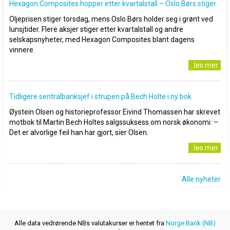
Hexagon Composites hopper etter kvartalstall – Oslo Børs stiger
Oljeprisen stiger torsdag, mens Oslo Børs holder seg i grønt ved
lunsjtider. Flere aksjer stiger etter kvartalstall og andre
selskapsnyheter, med Hexagon Composites blant dagens
vinnere.
..les mer
Tidligere sentralbanksjef i strupen på Bech Holte i ny bok
Øystein Olsen og historieprofessor Eivind Thomassen har skrevet
motbok til Martin Bech Holtes salgssuksess om norsk økonomi: –
Det er alvorlige feil han har gjort, sier Olsen.
..les mer
Alle nyheter
Alle data vedrørende NBs valutakurser er hentet fra
Norge Bank (NB)