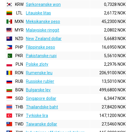
KRW
Sørkoreanske won
0,7328 NOK
LTL
Litauiske litas
2,6172 NOK
MXN
Meksikanske peso
45,2300 NOK
MYR
Malaysiske ringgit
2,0802 NOK
NZD
New Zealand dollar
5,6683 NOK
PHP
Filippinske peso
16,6950 NOK
PKR
Pakistanske rupi
5,5610 NOK
PLN
Polske zloty
2,2976 NOK
RON
Rumenske leu
206,9100 NOK
RUB
Russiske rubler
13,5010 NOK
BGN
Bulgarske lev
499,6800 NOK
SGD
Singapore dollar
6,3447 NOK
THB
Thailandske baht
27,8420 NOK
TRY
Tyrkiske lira
147,1200 NOK
TWD
Taiwanske dollar
27,5460 NOK