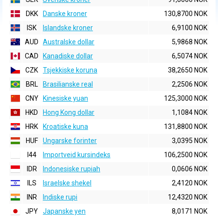
DKK
Danske kroner
130,8700 NOK
ISK
Islandske kroner
6,9100 NOK
AUD
Australske dollar
5,9868 NOK
CAD
Kanadiske dollar
6,5074 NOK
CZK
Tsjekkiske koruna
38,2650 NOK
BRL
Brasilianske real
2,2506 NOK
CNY
Kinesiske yuan
125,3000 NOK
HKD
Hong Kong dollar
1,1084 NOK
HRK
Kroatiske kuna
131,8800 NOK
HUF
Ungarske forinter
3,0395 NOK
I44
Importveid kursindeks
106,2500 NOK
IDR
Indonesiske rupiah
0,0606 NOK
ILS
Israelske shekel
2,4120 NOK
INR
Indiske rupi
12,4320 NOK
JPY
Japanske yen
8,0171 NOK