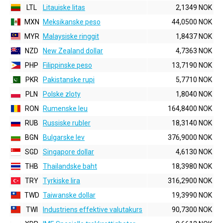
LTL
Litauiske litas
2,1349 NOK
MXN
Meksikanske peso
44,0500 NOK
MYR
Malaysiske ringgit
1,8437 NOK
NZD
New Zealand dollar
4,7363 NOK
PHP
Filippinske peso
13,7190 NOK
PKR
Pakistanske rupi
5,7710 NOK
PLN
Polske zloty
1,8040 NOK
RON
Rumenske leu
164,8400 NOK
RUB
Russiske rubler
18,3140 NOK
BGN
Bulgarske lev
376,9000 NOK
SGD
Singapore dollar
4,6130 NOK
THB
Thailandske baht
18,3980 NOK
TRY
Tyrkiske lira
316,2900 NOK
TWD
Taiwanske dollar
19,3990 NOK
TWI
Industriens effektive valutakurs
90,7300 NOK