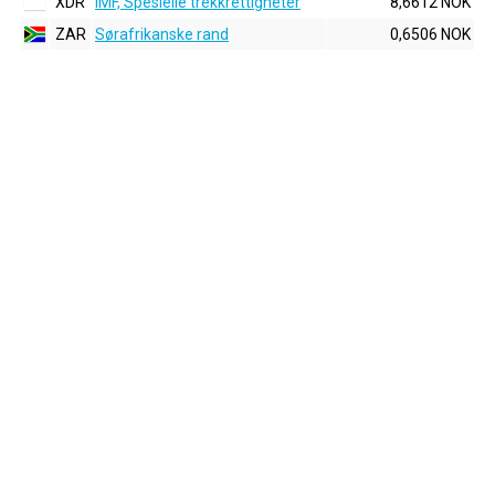
XDR
IMF, Spesielle trekkrettigheter
8,6612 NOK
ZAR
Sørafrikanske rand
0,6506 NOK