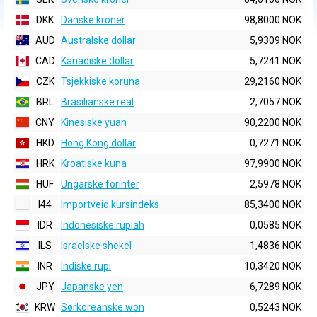
DKK
Danske kroner
98,8000 NOK
AUD
Australske dollar
5,9309 NOK
CAD
Kanadiske dollar
5,7241 NOK
CZK
Tsjekkiske koruna
29,2160 NOK
BRL
Brasilianske real
2,7057 NOK
CNY
Kinesiske yuan
90,2200 NOK
HKD
Hong Kong dollar
0,7271 NOK
HRK
Kroatiske kuna
97,9900 NOK
HUF
Ungarske forinter
2,5978 NOK
I44
Importveid kursindeks
85,3400 NOK
IDR
Indonesiske rupiah
0,0585 NOK
ILS
Israelske shekel
1,4836 NOK
INR
Indiske rupi
10,3420 NOK
JPY
Japanske yen
6,7289 NOK
KRW
Sørkoreanske won
0,5243 NOK