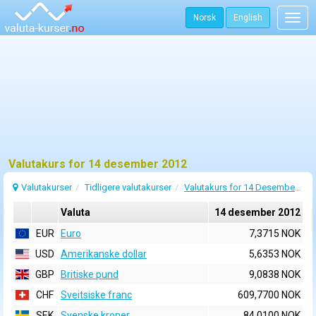
Norsk
English
Togg
navig
Valutakurs for 14 desember 2012
Valutakurser
Tidligere valutakurser
Valutakurs for 14 Desember 2012
Valuta
14 desember 2012
EUR
Euro
7,3715 NOK
USD
Amerikanske dollar
5,6353 NOK
GBP
Britiske pund
9,0838 NOK
CHF
Sveitsiske franc
609,7700 NOK
SEK
Svenske kroner
84,0100 NOK