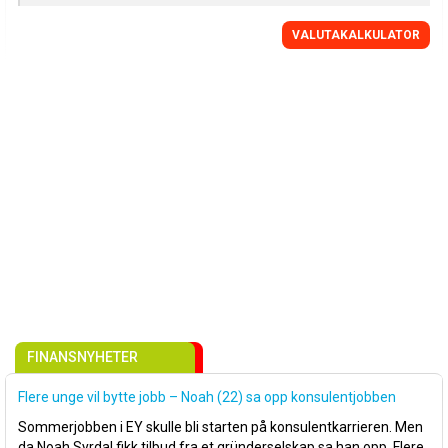
VALUTAKALKULATOR
FINANSNYHETER
Flere unge vil bytte jobb – Noah (22) sa opp konsulentjobben
Sommerjobben i EY skulle bli starten på konsulentkarrieren. Men
da Noah Syrdal fikk tilbud fra et gründerselskap sa han opp. Flere