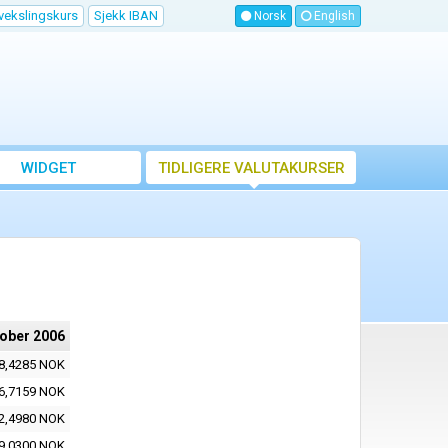
vekslingskurs
Sjekk IBAN
Norsk
English
WIDGET
TIDLIGERE VALUTAKURSER
tober 2006
8,4285 NOK
6,7159 NOK
2,4980 NOK
9,0300 NOK