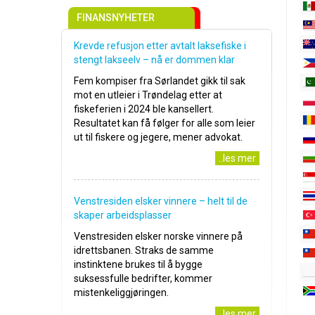
FINANSNYHETER
Krevde refusjon etter avtalt laksefiske i
stengt lakseelv – nå er dommen klar
Fem kompiser fra Sørlandet gikk til sak
mot en utleier i Trøndelag etter at
fiskeferien i 2024 ble kansellert.
Resultatet kan få følger for alle som leier
ut til fiskere og jegere, mener advokat.
..les mer
Venstresiden elsker vinnere – helt til de
skaper arbeidsplasser
Venstresiden elsker norske vinnere på
idrettsbanen. Straks de samme
instinktene brukes til å bygge
suksessfulle bedrifter, kommer
mistenkeliggjøringen.
..les mer