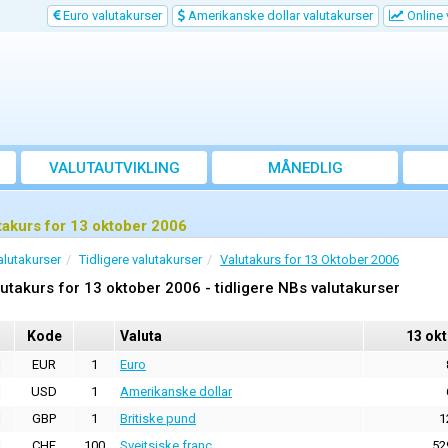
Euro valutakurser
Amerikanske dollar valutakurser
Online 
VALUTAUTVIKLING
MÅNEDLIG
GJENNOMSNITTSKURS
takurs for 13 oktober 2006
alutakurser
Tidligere valutakurser
Valutakurs for 13 Oktober 2006
utakurs for 13 oktober 2006 - tidligere NBs valutakurser
Kode
Valuta
13 ok
EUR
1
Euro
USD
1
Amerikanske dollar
GBP
1
Britiske pund
1
CHF
100
Sveitsiske franc
52