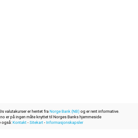
s valutakurser er hentet fra
Norge Bank (NB)
og er rent informative.
r.no er på ingen måte knyttet til Norges Banks hjemmeside
 også:
Kontakt
-
Sitekart
-
Informasjonskapsler
et nytt produkt levert av
layerzero.ro