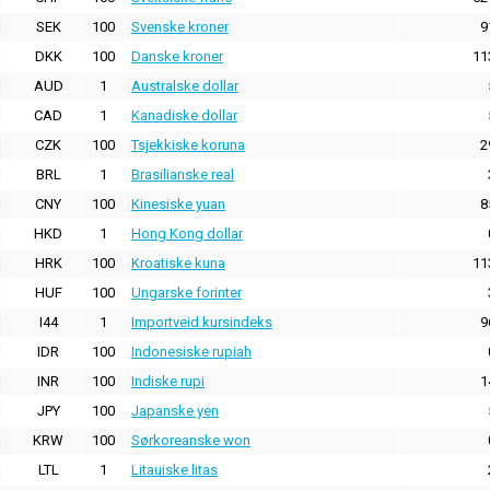
SEK
100
Svenske kroner
9
DKK
100
Danske kroner
11
AUD
1
Australske dollar
CAD
1
Kanadiske dollar
CZK
100
Tsjekkiske koruna
2
BRL
1
Brasilianske real
CNY
100
Kinesiske yuan
8
HKD
1
Hong Kong dollar
HRK
100
Kroatiske kuna
11
HUF
100
Ungarske forinter
I44
1
Importveid kursindeks
9
IDR
100
Indonesiske rupiah
INR
100
Indiske rupi
1
JPY
100
Japanske yen
KRW
100
Sørkoreanske won
LTL
1
Litauiske litas