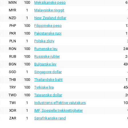
MXN
100
Meksikanske peso
6
MYR
1
Malaysiske ringgit
NZD
1
New Zealand dollar
PHP
100
Filippinske peso
1
PKR
100
Pakistanske rupi
1
PLN
1
Polske zloty
RON
100
Rumenske leu
24
RUB
100
Russiske rubler
2
BGN
100
Bulgarske lev
43
SGD
1
Singapore dollar
THB
100
Thailandske baht
1
TRY
100
Tyrkiske lira
45
TWD
100
Taiwanske dollar
2
TWI
1
Industriens effektive valutakurs
10
XDR
1
IMF, Spesielle trekkrettigheter
ZAR
1
Sørafrikanske rand