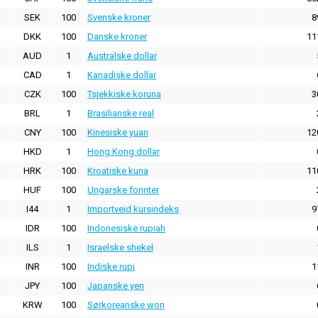
SEK
100
Svenske kroner
8
DKK
100
Danske kroner
11
AUD
1
Australske dollar
CAD
1
Kanadiske dollar
CZK
100
Tsjekkiske koruna
3
BRL
1
Brasilianske real
CNY
100
Kinesiske yuan
12
HKD
1
Hong Kong dollar
HRK
100
Kroatiske kuna
11
HUF
100
Ungarske forinter
I44
1
Importveid kursindeks
9
IDR
100
Indonesiske rupiah
ILS
1
Israelske shekel
INR
100
Indiske rupi
1
JPY
100
Japanske yen
KRW
100
Sørkoreanske won