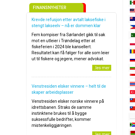
FINANSNYHETER
Krevde refusjon etter avtalt laksefiske i
stengt lakseelv – nå er dommen klar
Fem kompiser fra Sørlandet gikk til sak
mot en utleier i Trøndelag etter at
fiskeferien i 2024 ble kansellert.
Resultatet kan få følger for alle som leier
ut til fiskere og jegere, mener advokat.
..les mer
Venstresiden elsker vinnere – helt til de
skaper arbeidsplasser
Venstresiden elsker norske vinnere på
idrettsbanen. Straks de samme
instinktene brukes til å bygge
suksessfulle bedrifter, kommer
mistenkeliggjøringen.
..les mer