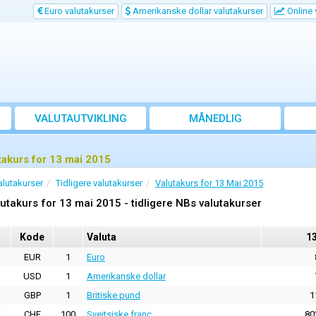
Euro valutakurser
Amerikanske dollar valutakurser
Online 
VALUTAUTVIKLING
MÅNEDLIG
GJENNOMSNITTSKURS
takurs for 13 mai 2015
alutakurser
Tidligere valutakurser
Valutakurs for 13 Mai 2015
utakurs for 13 mai 2015 - tidligere NBs valutakurser
Kode
Valuta
1
EUR
1
Euro
USD
1
Amerikanske dollar
GBP
1
Britiske pund
1
CHF
100
Sveitsiske franc
80