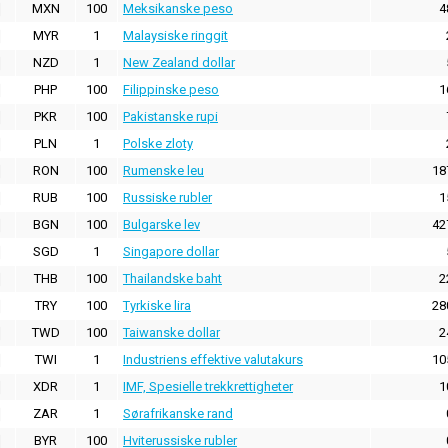
MXN
100
Meksikanske peso
4
MYR
1
Malaysiske ringgit
NZD
1
New Zealand dollar
PHP
100
Filippinske peso
1
PKR
100
Pakistanske rupi
PLN
1
Polske zloty
RON
100
Rumenske leu
18
RUB
100
Russiske rubler
1
BGN
100
Bulgarske lev
42
SGD
1
Singapore dollar
THB
100
Thailandske baht
2
TRY
100
Tyrkiske lira
28
TWD
100
Taiwanske dollar
2
TWI
1
Industriens effektive valutakurs
10
XDR
1
IMF, Spesielle trekkrettigheter
1
ZAR
1
Sørafrikanske rand
BYR
100
Hviterussiske rubler