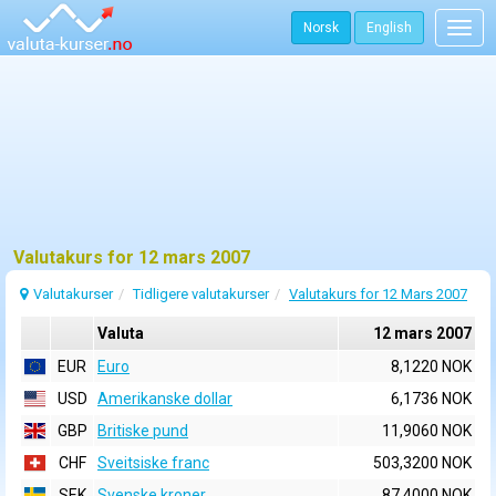
Norsk
English
Togg
navig
Valutakurs for 12 mars 2007
Valutakurser
Tidligere valutakurser
Valutakurs for 12 Mars 2007
Valuta
12 mars 2007
EUR
Euro
8,1220 NOK
USD
Amerikanske dollar
6,1736 NOK
GBP
Britiske pund
11,9060 NOK
CHF
Sveitsiske franc
503,3200 NOK
SEK
Svenske kroner
87,4000 NOK