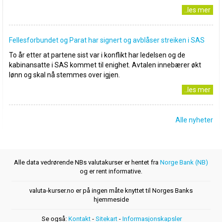
..les mer
Fellesforbundet og Parat har signert og avblåser streiken i SAS
To år etter at partene sist var i konflikt har ledelsen og de
kabinansatte i SAS kommet til enighet. Avtalen innebærer økt
lønn og skal nå stemmes over igjen.
..les mer
Alle nyheter
Alle data vedrørende NBs valutakurser er hentet fra
Norge Bank (NB)
og er rent informative.
valuta-kurser.no er på ingen måte knyttet til Norges Banks
hjemmeside
Se også:
Kontakt
-
Sitekart
-
Informasjonskapsler