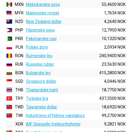
MXN
Meksikanske peso
55,4600 NOK
MYR
Malaysiske ringgit
1,7634 NOK
NZD
New Zealand dollar
4,2640 NOK
PHP
Filippinske peso
12,7950 NOK
PKR
Pakistanske rupi
10,1320 NOK
PLN
Polske zloty
2,0934 NOK
RON
Rumenske leu
240,9400 NOK
RUB
Russiske rubler
23,5630 NOK
BGN
Bulgarske lev
415,2800 NOK
SGD
Singapore dollar
4,0446 NOK
THB
Thailandske baht
18,7750 NOK
TRY
Tyrkiske lira
437,3500 NOK
TWD
Taiwanske dollar
18,6920 NOK
TWI
Industriens effektive valutakurs
99,2700 NOK
XDR
IMF, Spesielle trekkrettigheter
9,2821 NOK