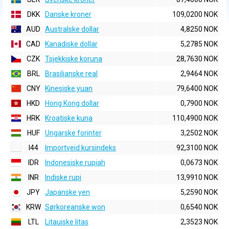
DKK
Danske kroner
109,0200 NOK
AUD
Australske dollar
4,8250 NOK
CAD
Kanadiske dollar
5,2785 NOK
CZK
Tsjekkiske koruna
28,7630 NOK
BRL
Brasilianske real
2,9464 NOK
CNY
Kinesiske yuan
79,6400 NOK
HKD
Hong Kong dollar
0,7900 NOK
HRK
Kroatiske kuna
110,4900 NOK
HUF
Ungarske forinter
3,2502 NOK
I44
Importveid kursindeks
92,3100 NOK
IDR
Indonesiske rupiah
0,0673 NOK
INR
Indiske rupi
13,9910 NOK
JPY
Japanske yen
5,2590 NOK
KRW
Sørkoreanske won
0,6540 NOK
LTL
Litauiske litas
2,3523 NOK