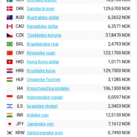
DKK
Danske kroner
129,6700 NOK
AUD
Australske dollar
6,2652 NOK
CAD
Kanadiske dollar
6,3571 NOK
CZK
Tsjekkiske koruna
37,8470 NOK
BRL
Brasilianske real
2,4793 NOK
CNY
Kinesiske yuan
123,1700 NOK
HKD
Hong Kong dollar
1,0171 NOK
HRK
Kroatiske kuna
129,7300 NOK
HUF
Ungarske forinter
3,1285 NOK
I44
Importveid kursindeks
106,1300 NOK
IDR
Indonesiske rupiah
0,0597 NOK
ILS
Israelske shekel
2,3403 NOK
INR
Indiske rupi
12,5130 NOK
JPY
Japanske yen
7,1612 NOK
KRW
Sørkoreanske won
0,7490 NOK