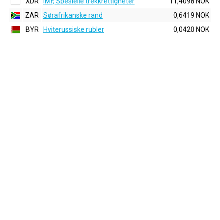
XDR
IMF, Spesielle trekkrettigheter
11,4098 NOK
ZAR
Sørafrikanske rand
0,6419 NOK
BYR
Hviterussiske rubler
0,0420 NOK