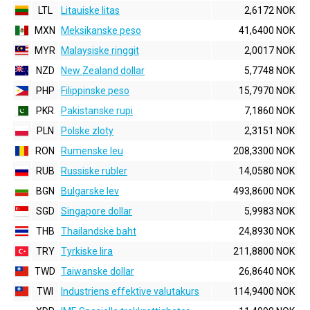
LTL
Litauiske litas
2,6172 NOK
MXN
Meksikanske peso
41,6400 NOK
MYR
Malaysiske ringgit
2,0017 NOK
NZD
New Zealand dollar
5,7748 NOK
PHP
Filippinske peso
15,7970 NOK
PKR
Pakistanske rupi
7,1860 NOK
PLN
Polske zloty
2,3151 NOK
RON
Rumenske leu
208,3300 NOK
RUB
Russiske rubler
14,0580 NOK
BGN
Bulgarske lev
493,8600 NOK
SGD
Singapore dollar
5,9983 NOK
THB
Thailandske baht
24,8930 NOK
TRY
Tyrkiske lira
211,8800 NOK
TWD
Taiwanske dollar
26,8640 NOK
TWI
Industriens effektive valutakurs
114,9400 NOK