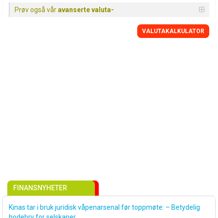
Prøv også vår
avanserte valuta-
VALUTAKALKULATOR
FINANSNYHETER
Kinas tar i bruk juridisk våpenarsenal før toppmøte: – Betydelig
hodebry for selskaper