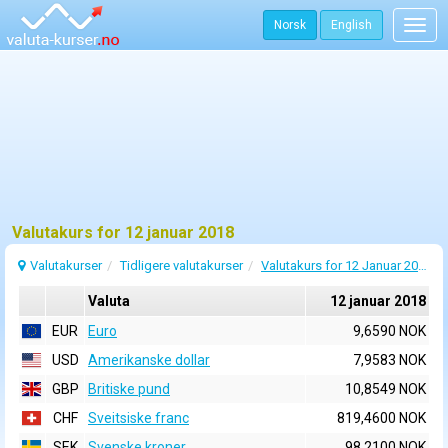
Norsk
English
Togg
navig
Valutakurs for 12 januar 2018
Valutakurser
Tidligere valutakurser
Valutakurs for 12 Januar 2018
Valuta
12 januar 2018
EUR
Euro
9,6590 NOK
USD
Amerikanske dollar
7,9583 NOK
GBP
Britiske pund
10,8549 NOK
CHF
Sveitsiske franc
819,4600 NOK
SEK
Svenske kroner
98,2100 NOK