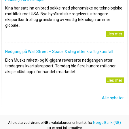
Kina har satt inn en bred pakke med økonomiske og teknologiske
mottiltak mot USA. Nye byråkratiske regelverk, strengere
eksportkontroll og granskning av vestlig teknologi rammer
globale..
..les mer
Nedgang på Wall Street – Space X steg etter kraftig kursfall
Elon Musks rakett- og KI-gigant reverserte nedgangen etter
tirsdagens kvartalsrapport. Torsdag ble flere hundre millioner
aksjer «låst opp» for handel i markedet.
..les mer
Alle nyheter
Alle data vedrørende NBs valutakurser er hentet fra
Norge Bank (NB)
og er rent informative.