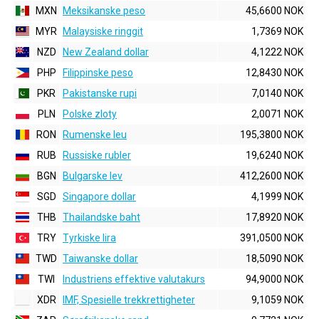
MXN
Meksikanske peso
45,6600 NOK
MYR
Malaysiske ringgit
1,7369 NOK
NZD
New Zealand dollar
4,1222 NOK
PHP
Filippinske peso
12,8430 NOK
PKR
Pakistanske rupi
7,0140 NOK
PLN
Polske zloty
2,0071 NOK
RON
Rumenske leu
195,3800 NOK
RUB
Russiske rubler
19,6240 NOK
BGN
Bulgarske lev
412,2600 NOK
SGD
Singapore dollar
4,1999 NOK
THB
Thailandske baht
17,8920 NOK
TRY
Tyrkiske lira
391,0500 NOK
TWD
Taiwanske dollar
18,5090 NOK
TWI
Industriens effektive valutakurs
94,9000 NOK
XDR
IMF, Spesielle trekkrettigheter
9,1059 NOK