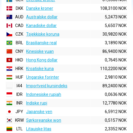
DKK
Danske kroner
108,3100 NOK
AUD
Australske dollar
5,2473 NOK
CAD
Kanadiske dollar
5,6507 NOK
CZK
Tsjekkiske koruna
30,9820 NOK
BRL
Brasilianske real
3,1890 NOK
CNY
Kinesiske yuan
86,9400 NOK
HKD
Hong Kong dollar
0,7645 NOK
HRK
Kroatiske kuna
110,2200 NOK
HUF
Ungarske forinter
2,9810 NOK
I44
Importveid kursindeks
89,2400 NOK
IDR
Indonesiske rupiah
0,0636 NOK
INR
Indiske rupi
12,7780 NOK
JPY
Japanske yen
6,5912 NOK
KRW
Sørkoreanske won
0,5157 NOK
LTL
Litauiske litas
2,3352 NOK