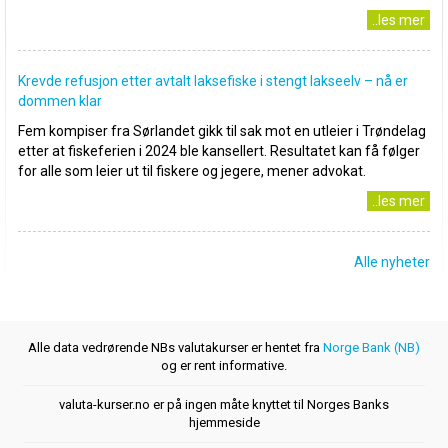
..les mer
Krevde refusjon etter avtalt laksefiske i stengt lakseelv – nå er
dommen klar
Fem kompiser fra Sørlandet gikk til sak mot en utleier i Trøndelag
etter at fiskeferien i 2024 ble kansellert. Resultatet kan få følger
for alle som leier ut til fiskere og jegere, mener advokat.
..les mer
Alle nyheter
Alle data vedrørende NBs valutakurser er hentet fra
Norge Bank (NB)
og er rent informative.
valuta-kurser.no er på ingen måte knyttet til Norges Banks
hjemmeside