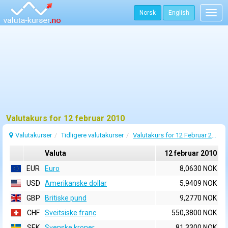
Norsk
English
Togg
navig
Valutakurs for 12 februar 2010
Valutakurser
Tidligere valutakurser
Valutakurs for 12 Februar 2010
Valuta
12 februar 2010
EUR
Euro
8,0630 NOK
USD
Amerikanske dollar
5,9409 NOK
GBP
Britiske pund
9,2770 NOK
CHF
Sveitsiske franc
550,3800 NOK
SEK
Svenske kroner
81,3300 NOK