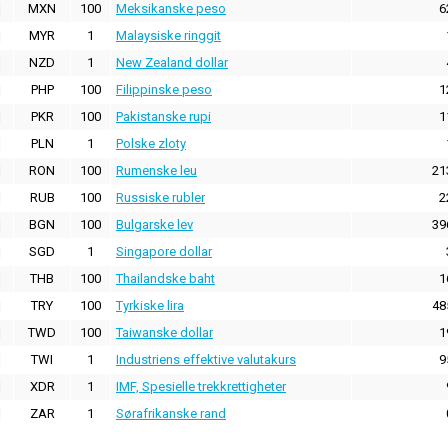
MXN
100
Meksikanske peso
6
MYR
1
Malaysiske ringgit
NZD
1
New Zealand dollar
PHP
100
Filippinske peso
1
PKR
100
Pakistanske rupi
1
PLN
1
Polske zloty
RON
100
Rumenske leu
21
RUB
100
Russiske rubler
2
BGN
100
Bulgarske lev
39
SGD
1
Singapore dollar
THB
100
Thailandske baht
1
TRY
100
Tyrkiske lira
48
TWD
100
Taiwanske dollar
1
TWI
1
Industriens effektive valutakurs
9
XDR
1
IMF, Spesielle trekkrettigheter
ZAR
1
Sørafrikanske rand