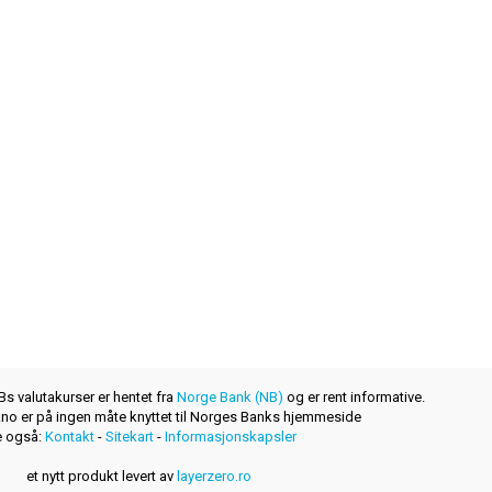
s valutakurser er hentet fra
Norge Bank (NB)
og er rent informative.
r.no er på ingen måte knyttet til Norges Banks hjemmeside
 også:
Kontakt
-
Sitekart
-
Informasjonskapsler
et nytt produkt levert av
layerzero.ro