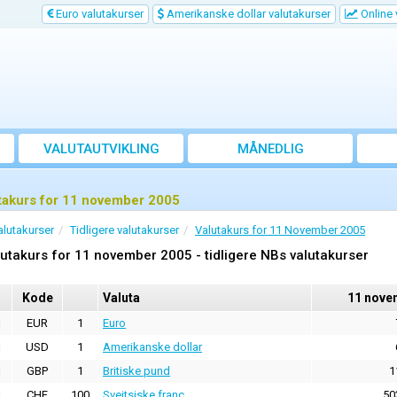
Euro valutakurser
Amerikanske dollar valutakurser
Online 
VALUTAUTVIKLING
MÅNEDLIG
GJENNOMSNITTSKURS
takurs for 11 november 2005
alutakurser
Tidligere valutakurser
Valutakurs for 11 November 2005
utakurs for 11 november 2005 - tidligere NBs valutakurser
Kode
Valuta
11 nove
EUR
1
Euro
USD
1
Amerikanske dollar
GBP
1
Britiske pund
1
CHF
100
Sveitsiske franc
50