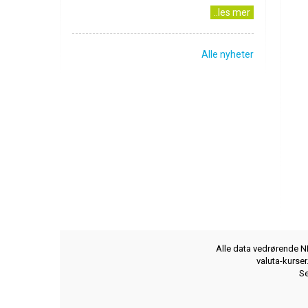
..les mer
Alle nyheter
Alle data vedrørende NB
valuta-kurse
Se