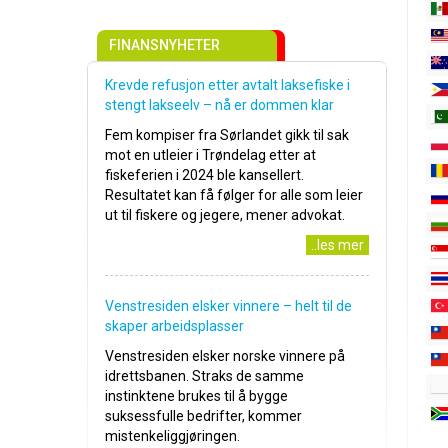
FINANSNYHETER
Krevde refusjon etter avtalt laksefiske i
stengt lakseelv – nå er dommen klar
Fem kompiser fra Sørlandet gikk til sak
mot en utleier i Trøndelag etter at
fiskeferien i 2024 ble kansellert.
Resultatet kan få følger for alle som leier
ut til fiskere og jegere, mener advokat.
..les mer
Venstresiden elsker vinnere – helt til de
skaper arbeidsplasser
Venstresiden elsker norske vinnere på
idrettsbanen. Straks de samme
instinktene brukes til å bygge
suksessfulle bedrifter, kommer
mistenkeliggjøringen.