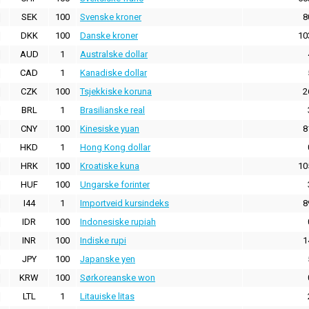
SEK
100
Svenske kroner
8
DKK
100
Danske kroner
10
AUD
1
Australske dollar
CAD
1
Kanadiske dollar
CZK
100
Tsjekkiske koruna
2
BRL
1
Brasilianske real
CNY
100
Kinesiske yuan
8
HKD
1
Hong Kong dollar
HRK
100
Kroatiske kuna
10
HUF
100
Ungarske forinter
I44
1
Importveid kursindeks
8
IDR
100
Indonesiske rupiah
INR
100
Indiske rupi
1
JPY
100
Japanske yen
KRW
100
Sørkoreanske won
LTL
1
Litauiske litas