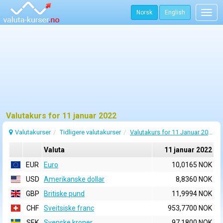
Norsk
English
Togg
navig
Valutakurs for 11 januar 2022
Valutakurser
Tidligere valutakurser
Valutakurs for 11 Januar 2022
Valuta
11 januar 2022
EUR
Euro
10,0165 NOK
USD
Amerikanske dollar
8,8360 NOK
GBP
Britiske pund
11,9994 NOK
CHF
Sveitsiske franc
953,7700 NOK
SEK
Svenske kroner
97,1800 NOK