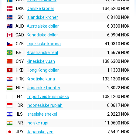
DKK
Danske kroner
134,6200 NOK
ISK
Islandske kroner
6,8100 NOK
AUD
Australske dollar
6,3380 NOK
CAD
Kanadiske dollar
6,9904 NOK
CZK
Tsjekkiske koruna
41,0310 NOK
BRL
Brasilianske real
1,5678 NOK
CNY
Kinesiske yuan
138,6300 NOK
HKD
Hong Kong dollar
1,1333 NOK
HRK
Kroatiske kuna
133,1300 NOK
HUF
Ungarske forinter
2,8022 NOK
I44
Importveid kursindeks
108,1200 NOK
IDR
Indonesiske rupiah
0,0617 NOK
ILS
Israelske shekel
2,8223 NOK
INR
Indiske rupi
11,9600 NOK
JPY
Japanske yen
7,6491 NOK