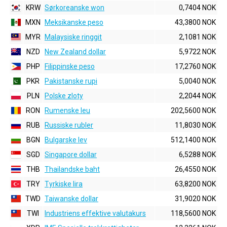
KRW
Sørkoreanske won
0,7404 NOK
MXN
Meksikanske peso
43,3800 NOK
MYR
Malaysiske ringgit
2,1081 NOK
NZD
New Zealand dollar
5,9722 NOK
PHP
Filippinske peso
17,2760 NOK
PKR
Pakistanske rupi
5,0040 NOK
PLN
Polske zloty
2,2044 NOK
RON
Rumenske leu
202,5600 NOK
RUB
Russiske rubler
11,8030 NOK
BGN
Bulgarske lev
512,1400 NOK
SGD
Singapore dollar
6,5288 NOK
THB
Thailandske baht
26,4550 NOK
TRY
Tyrkiske lira
63,8200 NOK
TWD
Taiwanske dollar
31,9020 NOK
TWI
Industriens effektive valutakurs
118,5600 NOK