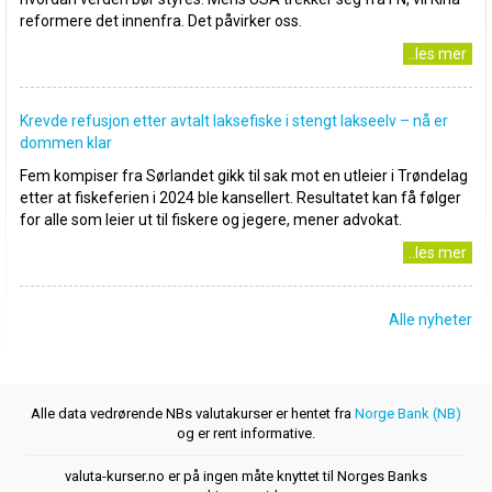
reformere det innenfra. Det påvirker oss.
..les mer
Krevde refusjon etter avtalt laksefiske i stengt lakseelv – nå er
dommen klar
Fem kompiser fra Sørlandet gikk til sak mot en utleier i Trøndelag
etter at fiskeferien i 2024 ble kansellert. Resultatet kan få følger
for alle som leier ut til fiskere og jegere, mener advokat.
..les mer
Alle nyheter
Alle data vedrørende NBs valutakurser er hentet fra
Norge Bank (NB)
og er rent informative.
valuta-kurser.no er på ingen måte knyttet til Norges Banks