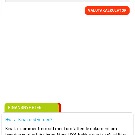
VALUTAKALKULATOR
FINANSNYHETER
Hva vil Kina med verden?
Kina la i sommer frem sitt mest omfattende dokument om
hvordan verden bør styres. Mens USA trekker seg fra FN, vil Kina