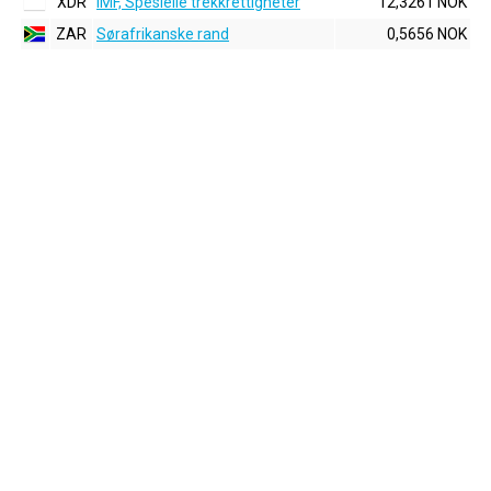
XDR
IMF, Spesielle trekkrettigheter
12,3261 NOK
ZAR
Sørafrikanske rand
0,5656 NOK