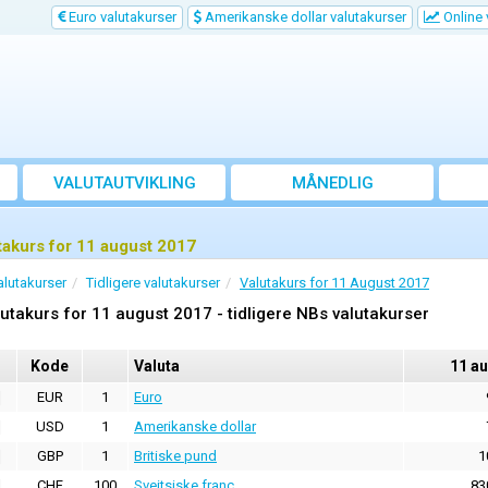
Euro valutakurser
Amerikanske dollar valutakurser
Online 
VALUTAUTVIKLING
MÅNEDLIG
GJENNOMSNITTSKURS
takurs for 11 august 2017
alutakurser
Tidligere valutakurser
Valutakurs for 11 August 2017
utakurs for 11 august 2017 - tidligere NBs valutakurser
Kode
Valuta
11 a
EUR
1
Euro
USD
1
Amerikanske dollar
GBP
1
Britiske pund
1
CHF
100
Sveitsiske franc
83