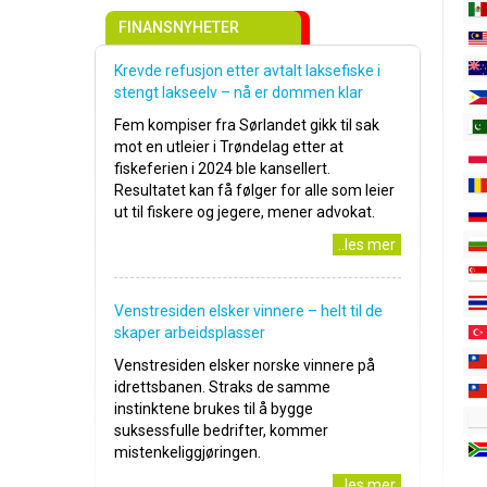
FINANSNYHETER
Krevde refusjon etter avtalt laksefiske i
stengt lakseelv – nå er dommen klar
Fem kompiser fra Sørlandet gikk til sak
mot en utleier i Trøndelag etter at
fiskeferien i 2024 ble kansellert.
Resultatet kan få følger for alle som leier
ut til fiskere og jegere, mener advokat.
..les mer
Venstresiden elsker vinnere – helt til de
skaper arbeidsplasser
Venstresiden elsker norske vinnere på
idrettsbanen. Straks de samme
instinktene brukes til å bygge
suksessfulle bedrifter, kommer
mistenkeliggjøringen.
..les mer