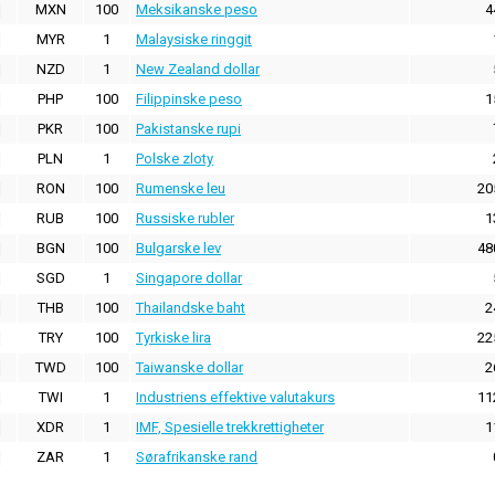
MXN
100
Meksikanske peso
4
MYR
1
Malaysiske ringgit
NZD
1
New Zealand dollar
PHP
100
Filippinske peso
1
PKR
100
Pakistanske rupi
PLN
1
Polske zloty
RON
100
Rumenske leu
20
RUB
100
Russiske rubler
1
BGN
100
Bulgarske lev
48
SGD
1
Singapore dollar
THB
100
Thailandske baht
2
TRY
100
Tyrkiske lira
22
TWD
100
Taiwanske dollar
2
TWI
1
Industriens effektive valutakurs
11
XDR
1
IMF, Spesielle trekkrettigheter
1
ZAR
1
Sørafrikanske rand