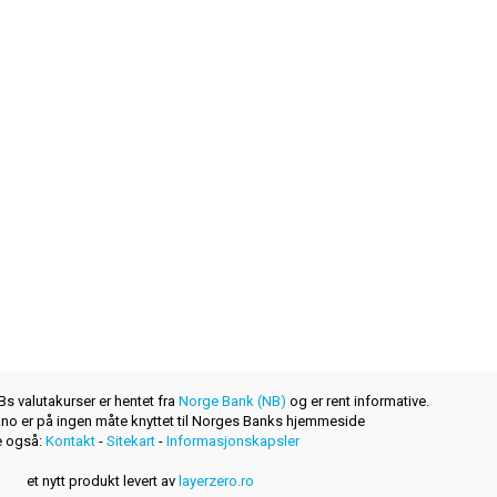
s valutakurser er hentet fra
Norge Bank (NB)
og er rent informative.
r.no er på ingen måte knyttet til Norges Banks hjemmeside
 også:
Kontakt
-
Sitekart
-
Informasjonskapsler
et nytt produkt levert av
layerzero.ro