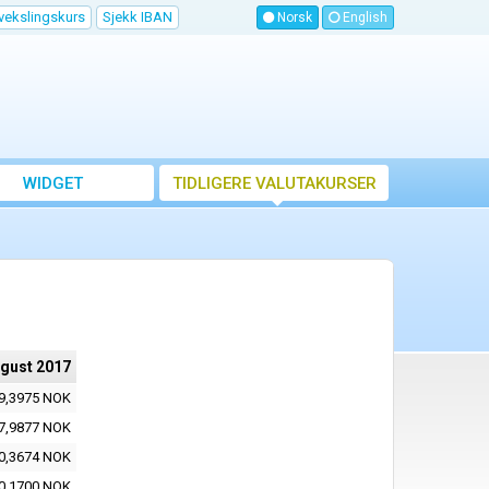
vekslingskurs
Sjekk IBAN
Norsk
English
WIDGET
TIDLIGERE VALUTAKURSER
ugust 2017
9,3975 NOK
7,9877 NOK
0,3674 NOK
0,1700 NOK