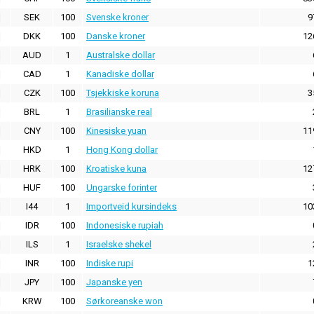
SEK
100
Svenske kroner
9
DKK
100
Danske kroner
12
AUD
1
Australske dollar
CAD
1
Kanadiske dollar
CZK
100
Tsjekkiske koruna
3
BRL
1
Brasilianske real
CNY
100
Kinesiske yuan
11
HKD
1
Hong Kong dollar
HRK
100
Kroatiske kuna
12
HUF
100
Ungarske forinter
I44
1
Importveid kursindeks
10
IDR
100
Indonesiske rupiah
ILS
1
Israelske shekel
INR
100
Indiske rupi
1
JPY
100
Japanske yen
KRW
100
Sørkoreanske won