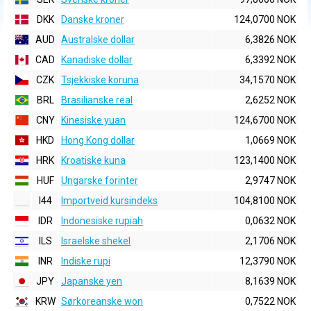
DKK
Danske kroner
124,0700 NOK
AUD
Australske dollar
6,3826 NOK
CAD
Kanadiske dollar
6,3392 NOK
CZK
Tsjekkiske koruna
34,1570 NOK
BRL
Brasilianske real
2,6252 NOK
CNY
Kinesiske yuan
124,6700 NOK
HKD
Hong Kong dollar
1,0669 NOK
HRK
Kroatiske kuna
123,1400 NOK
HUF
Ungarske forinter
2,9747 NOK
I44
Importveid kursindeks
104,8100 NOK
IDR
Indonesiske rupiah
0,0632 NOK
ILS
Israelske shekel
2,1706 NOK
INR
Indiske rupi
12,3790 NOK
JPY
Japanske yen
8,1639 NOK
KRW
Sørkoreanske won
0,7522 NOK