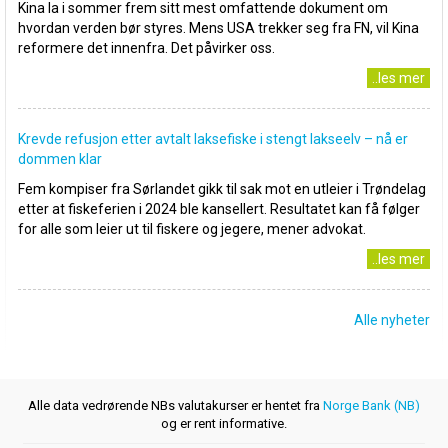
Kina la i sommer frem sitt mest omfattende dokument om
hvordan verden bør styres. Mens USA trekker seg fra FN, vil Kina
reformere det innenfra. Det påvirker oss.
..les mer
Krevde refusjon etter avtalt laksefiske i stengt lakseelv – nå er
dommen klar
Fem kompiser fra Sørlandet gikk til sak mot en utleier i Trøndelag
etter at fiskeferien i 2024 ble kansellert. Resultatet kan få følger
for alle som leier ut til fiskere og jegere, mener advokat.
..les mer
Alle nyheter
Alle data vedrørende NBs valutakurser er hentet fra
Norge Bank (NB)
og er rent informative.