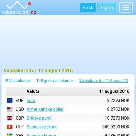
Norsk
English
Togg
navig
Valutakurs for 11 august 2016
Valutakurser
Tidligere valutakurser
Valutakurs for 11 August 2016
Valuta
11 august 2016
EUR
Euro
9,2293 NOK
USD
Amerikanske dollar
8,2752 NOK
GBP
Britiske pund
10,7270 NOK
CHF
Sveitsiske franc
849,9200 NOK
SEK
Svenske kroner
97,8600 NOK