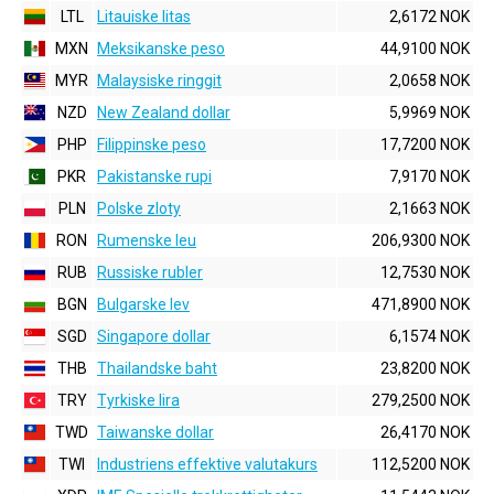
LTL
Litauiske litas
2,6172 NOK
MXN
Meksikanske peso
44,9100 NOK
MYR
Malaysiske ringgit
2,0658 NOK
NZD
New Zealand dollar
5,9969 NOK
PHP
Filippinske peso
17,7200 NOK
PKR
Pakistanske rupi
7,9170 NOK
PLN
Polske zloty
2,1663 NOK
RON
Rumenske leu
206,9300 NOK
RUB
Russiske rubler
12,7530 NOK
BGN
Bulgarske lev
471,8900 NOK
SGD
Singapore dollar
6,1574 NOK
THB
Thailandske baht
23,8200 NOK
TRY
Tyrkiske lira
279,2500 NOK
TWD
Taiwanske dollar
26,4170 NOK
TWI
Industriens effektive valutakurs
112,5200 NOK