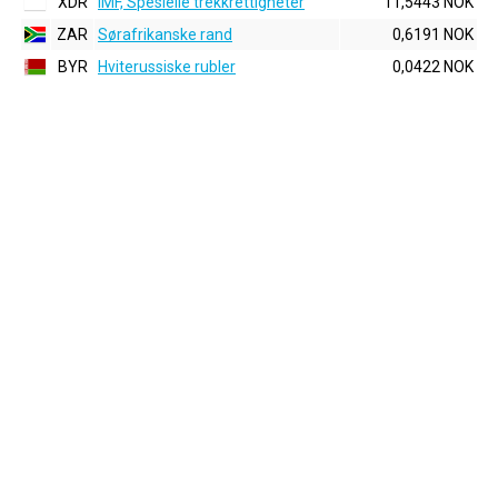
XDR
IMF, Spesielle trekkrettigheter
11,5443 NOK
ZAR
Sørafrikanske rand
0,6191 NOK
BYR
Hviterussiske rubler
0,0422 NOK