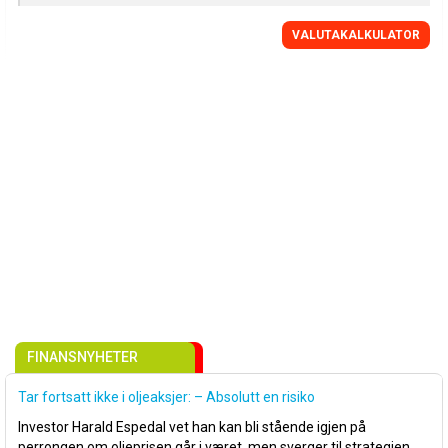
VALUTAKALKULATOR
FINANSNYHETER
Tar fortsatt ikke i oljeaksjer: – Absolutt en risiko
Investor Harald Espedal vet han kan bli stående igjen på
perrongen om oljeprisen går i været, men sverger til strategien.