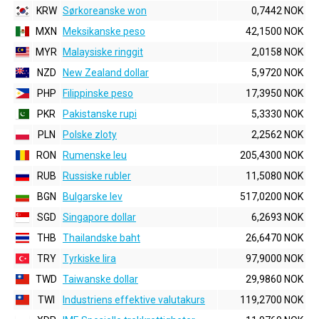
KRW
Sørkoreanske won
0,7442 NOK
MXN
Meksikanske peso
42,1500 NOK
MYR
Malaysiske ringgit
2,0158 NOK
NZD
New Zealand dollar
5,9720 NOK
PHP
Filippinske peso
17,3950 NOK
PKR
Pakistanske rupi
5,3330 NOK
PLN
Polske zloty
2,2562 NOK
RON
Rumenske leu
205,4300 NOK
RUB
Russiske rubler
11,5080 NOK
BGN
Bulgarske lev
517,0200 NOK
SGD
Singapore dollar
6,2693 NOK
THB
Thailandske baht
26,6470 NOK
TRY
Tyrkiske lira
97,9000 NOK
TWD
Taiwanske dollar
29,9860 NOK
TWI
Industriens effektive valutakurs
119,2700 NOK