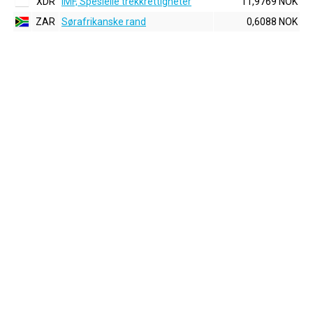
XDR
IMF, Spesielle trekkrettigheter
11,9769 NOK
ZAR
Sørafrikanske rand
0,6088 NOK