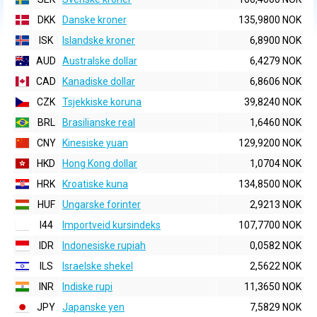
DKK
Danske kroner
135,9800 NOK
ISK
Islandske kroner
6,8900 NOK
AUD
Australske dollar
6,4279 NOK
CAD
Kanadiske dollar
6,8606 NOK
CZK
Tsjekkiske koruna
39,8240 NOK
BRL
Brasilianske real
1,6460 NOK
CNY
Kinesiske yuan
129,9200 NOK
HKD
Hong Kong dollar
1,0704 NOK
HRK
Kroatiske kuna
134,8500 NOK
HUF
Ungarske forinter
2,9213 NOK
I44
Importveid kursindeks
107,7700 NOK
IDR
Indonesiske rupiah
0,0582 NOK
ILS
Israelske shekel
2,5622 NOK
INR
Indiske rupi
11,3650 NOK
JPY
Japanske yen
7,5829 NOK