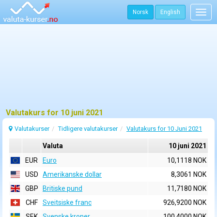
Norsk
English
Togg
navig
Valutakurs for 10 juni 2021
Valutakurser
Tidligere valutakurser
Valutakurs for 10 Juni 2021
Valuta
10 juni 2021
EUR
Euro
10,1118 NOK
USD
Amerikanske dollar
8,3061 NOK
GBP
Britiske pund
11,7180 NOK
CHF
Sveitsiske franc
926,9200 NOK
SEK
Svenske kroner
100,4000 NOK