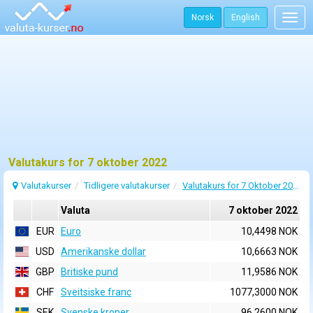
Norsk
English
Togg
navig
Valutakurs for 7 oktober 2022
Valutakurser
Tidligere valutakurser
Valutakurs for 7 Oktober 2022
Valuta
7 oktober 2022
EUR
Euro
10,4498 NOK
USD
Amerikanske dollar
10,6663 NOK
GBP
Britiske pund
11,9586 NOK
CHF
Sveitsiske franc
1077,3000 NOK
SEK
Svenske kroner
96,2600 NOK