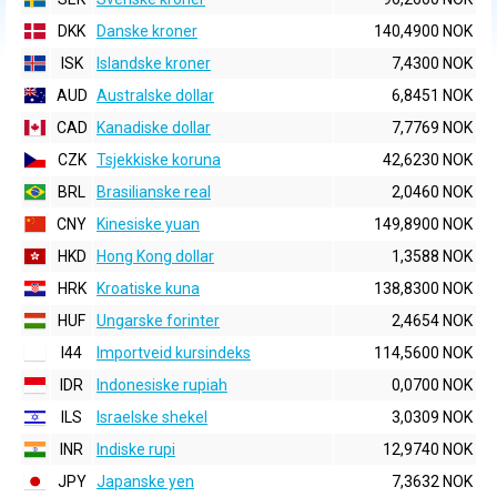
DKK
Danske kroner
140,4900 NOK
ISK
Islandske kroner
7,4300 NOK
AUD
Australske dollar
6,8451 NOK
CAD
Kanadiske dollar
7,7769 NOK
CZK
Tsjekkiske koruna
42,6230 NOK
BRL
Brasilianske real
2,0460 NOK
CNY
Kinesiske yuan
149,8900 NOK
HKD
Hong Kong dollar
1,3588 NOK
HRK
Kroatiske kuna
138,8300 NOK
HUF
Ungarske forinter
2,4654 NOK
I44
Importveid kursindeks
114,5600 NOK
IDR
Indonesiske rupiah
0,0700 NOK
ILS
Israelske shekel
3,0309 NOK
INR
Indiske rupi
12,9740 NOK
JPY
Japanske yen
7,3632 NOK