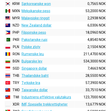
KRW
Sørkoreanske won
0,7565 NOK
MXN
Meksikanske peso
53,2000 NOK
MYR
Malaysiske ringgit
2,2938 NOK
NZD
New Zealand dollar
6,0306 NOK
PHP
Filippinske peso
18,0960 NOK
PKR
Pakistanske rupi
4,8540 NOK
PLN
Polske zloty
2,1504 NOK
RON
Rumenske leu
211,4700 NOK
BGN
Bulgarske lev
534,3000 NOK
SGD
Singapore dollar
7,4663 NOK
THB
Thailandske baht
28,5500 NOK
TRY
Tyrkiske lira
57,3900 NOK
TWD
Taiwanske dollar
33,7510 NOK
TWI
Industriens effektive valutakurs
123,7000 NOK
XDR
IMF, Spesielle trekkrettigheter
13,6779 NOK