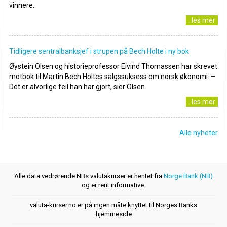
vinnere.
..les mer
Tidligere sentralbanksjef i strupen på Bech Holte i ny bok
Øystein Olsen og historieprofessor Eivind Thomassen har skrevet
motbok til Martin Bech Holtes salgssuksess om norsk økonomi: –
Det er alvorlige feil han har gjort, sier Olsen.
..les mer
Alle nyheter
Alle data vedrørende NBs valutakurser er hentet fra
Norge Bank (NB)
og er rent informative.
valuta-kurser.no er på ingen måte knyttet til Norges Banks
hjemmeside