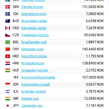
DKK
Danske kroner
131,0600 NOK
ISK
Islandske kroner
7,0800 NOK
AUD
Australske dollar
6,6348 NOK
CAD
Kanadiske dollar
7,2639 NOK
CZK
Tsjekkiske koruna
39,6360 NOK
BRL
Brasilianske real
1,8897 NOK
CNY
Kinesiske yuan
140,4400 NOK
HKD
Hong Kong dollar
1,1792 NOK
HRK
Kroatiske kuna
128,8900 NOK
HUF
Ungarske forinter
2,5752 NOK
I44
Importveid kursindeks
107,3000 NOK
IDR
Indonesiske rupiah
0,0637 NOK
ILS
Israelske shekel
2,7870 NOK
INR
Indiske rupi
12,0940 NOK
JPY
Japanske yen
7,1181 NOK