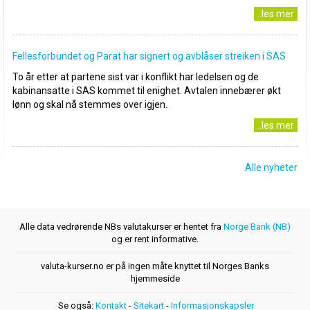
..les mer
Fellesforbundet og Parat har signert og avblåser streiken i SAS
To år etter at partene sist var i konflikt har ledelsen og de
kabinansatte i SAS kommet til enighet. Avtalen innebærer økt
lønn og skal nå stemmes over igjen.
..les mer
Alle nyheter
Alle data vedrørende NBs valutakurser er hentet fra
Norge Bank (NB)
og er rent informative.
valuta-kurser.no er på ingen måte knyttet til Norges Banks
hjemmeside
Se også:
Kontakt
-
Sitekart
-
Informasjonskapsler