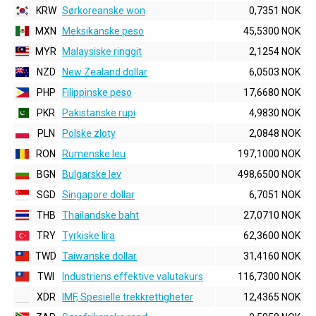
KRW
Sørkoreanske won
0,7351 NOK
MXN
Meksikanske peso
45,5300 NOK
MYR
Malaysiske ringgit
2,1254 NOK
NZD
New Zealand dollar
6,0503 NOK
PHP
Filippinske peso
17,6680 NOK
PKR
Pakistanske rupi
4,9830 NOK
PLN
Polske zloty
2,0848 NOK
RON
Rumenske leu
197,1000 NOK
BGN
Bulgarske lev
498,6500 NOK
SGD
Singapore dollar
6,7051 NOK
THB
Thailandske baht
27,0710 NOK
TRY
Tyrkiske lira
62,3600 NOK
TWD
Taiwanske dollar
31,4160 NOK
TWI
Industriens effektive valutakurs
116,7300 NOK
XDR
IMF, Spesielle trekkrettigheter
12,4365 NOK