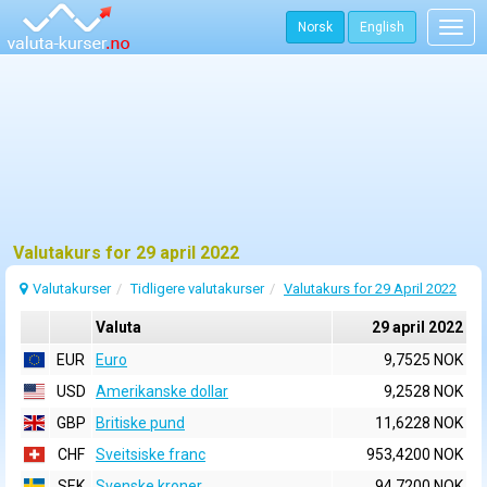
Norsk
English
Togg
navig
Valutakurs for 29 april 2022
Valutakurser
Tidligere valutakurser
Valutakurs for 29 April 2022
Valuta
29 april 2022
EUR
Euro
9,7525 NOK
USD
Amerikanske dollar
9,2528 NOK
GBP
Britiske pund
11,6228 NOK
CHF
Sveitsiske franc
953,4200 NOK
SEK
Svenske kroner
94,7200 NOK