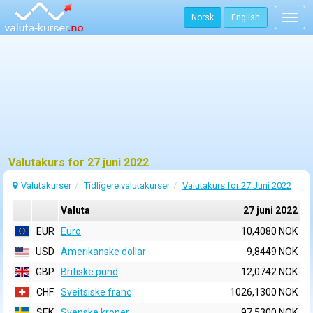
Norsk
English
Togg
navig
Valutakurs for 27 juni 2022
Valutakurser
Tidligere valutakurser
Valutakurs for 27 Juni 2022
Valuta
27 juni 2022
EUR
Euro
10,4080 NOK
USD
Amerikanske dollar
9,8449 NOK
GBP
Britiske pund
12,0742 NOK
CHF
Sveitsiske franc
1026,1300 NOK
SEK
Svenske kroner
97,5300 NOK