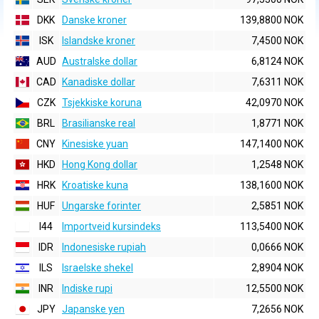
DKK
Danske kroner
139,8800 NOK
ISK
Islandske kroner
7,4500 NOK
AUD
Australske dollar
6,8124 NOK
CAD
Kanadiske dollar
7,6311 NOK
CZK
Tsjekkiske koruna
42,0970 NOK
BRL
Brasilianske real
1,8771 NOK
CNY
Kinesiske yuan
147,1400 NOK
HKD
Hong Kong dollar
1,2548 NOK
HRK
Kroatiske kuna
138,1600 NOK
HUF
Ungarske forinter
2,5851 NOK
I44
Importveid kursindeks
113,5400 NOK
IDR
Indonesiske rupiah
0,0666 NOK
ILS
Israelske shekel
2,8904 NOK
INR
Indiske rupi
12,5500 NOK
JPY
Japanske yen
7,2656 NOK