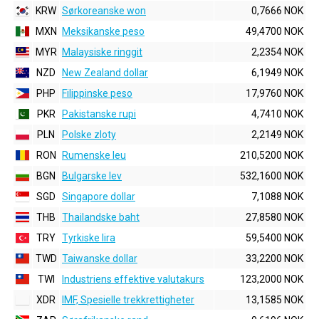
KRW
Sørkoreanske won
0,7666 NOK
MXN
Meksikanske peso
49,4700 NOK
MYR
Malaysiske ringgit
2,2354 NOK
NZD
New Zealand dollar
6,1949 NOK
PHP
Filippinske peso
17,9760 NOK
PKR
Pakistanske rupi
4,7410 NOK
PLN
Polske zloty
2,2149 NOK
RON
Rumenske leu
210,5200 NOK
BGN
Bulgarske lev
532,1600 NOK
SGD
Singapore dollar
7,1088 NOK
THB
Thailandske baht
27,8580 NOK
TRY
Tyrkiske lira
59,5400 NOK
TWD
Taiwanske dollar
33,2200 NOK
TWI
Industriens effektive valutakurs
123,2000 NOK
XDR
IMF, Spesielle trekkrettigheter
13,1585 NOK