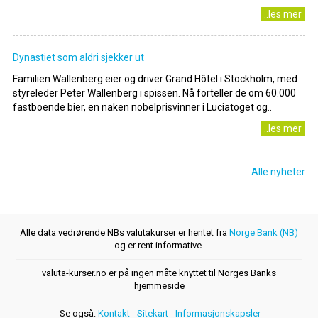
..les mer
Dynastiet som aldri sjekker ut
Familien Wallenberg eier og driver Grand Hôtel i Stockholm, med
styreleder Peter Wallenberg i spissen. Nå forteller de om 60.000
fastboende bier, en naken nobelprisvinner i Luciatoget og..
..les mer
Alle nyheter
Alle data vedrørende NBs valutakurser er hentet fra
Norge Bank (NB)
og er rent informative.
valuta-kurser.no er på ingen måte knyttet til Norges Banks
hjemmeside
Se også:
Kontakt
-
Sitekart
-
Informasjonskapsler