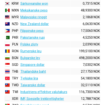
KRW
Sørkoreanske won
0,7315 NOK
MXN
Meksikanske peso
48,9300 NOK
MYR
Malaysiske ringgit
2,1868 NOK
NZD
New Zealand dollar
6,0630 NOK
PHP
Filippinske peso
17,5060 NOK
PKR
Pakistanske rupi
4,5250 NOK
PLN
Polske zloty
2,0390 NOK
RON
Rumenske leu
199,5100 NOK
BGN
Bulgarske lev
498,2000 NOK
SGD
Singapore dollar
7,0302 NOK
THB
Thailandske baht
27,1750 NOK
TRY
Tyrkiske lira
54,1800 NOK
TWD
Taiwanske dollar
32,5110 NOK
TWI
Industriens effektive valutakurs
116,7300 NOK
XDR
IMF, Spesielle trekkrettigheter
12,7887 NOK