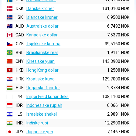
DKK
Danske kroner
131,0100 NOK
ISK
Islandske kroner
6,9500 NOK
AUD
Australske dollar
6,7492 NOK
CAD
Kanadiske dollar
7,5370 NOK
CZK
Tsjekkiske koruna
39,5160 NOK
BRL
Brasilianske real
1,9111 NOK
CNY
Kinesiske yuan
143,3900 NOK
HKD
Hong Kong dollar
1,2508 NOK
HRK
Kroatiske kuna
129,7000 NOK
HUF
Ungarske forinter
2,3734 NOK
I44
Importveid kursindeks
108,1100 NOK
IDR
Indonesiske rupiah
0,0661 NOK
ILS
Israelske shekel
2,9891 NOK
INR
Indiske rupi
12,2900 NOK
JPY
Japanske yen
7,1467 NOK