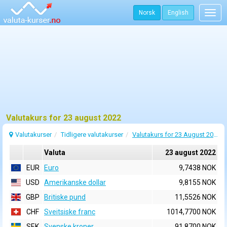
Norsk
English
Togg
navig
Valutakurs for 23 august 2022
Valutakurser
Tidligere valutakurser
Valutakurs for 23 August 2022
Valuta
23 august 2022
EUR
Euro
9,7438 NOK
USD
Amerikanske dollar
9,8155 NOK
GBP
Britiske pund
11,5526 NOK
CHF
Sveitsiske franc
1014,7700 NOK
SEK
Svenske kroner
91,8700 NOK