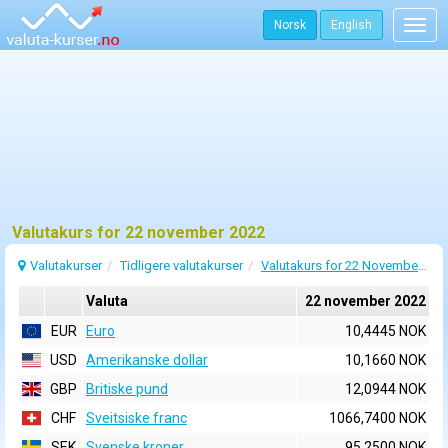
Norsk
English
Togg
navig
Valutakurs for 22 november 2022
Valutakurser
Tidligere valutakurser
Valutakurs for 22 November 2022
Valuta
22 november 2022
EUR
Euro
10,4445 NOK
USD
Amerikanske dollar
10,1660 NOK
GBP
Britiske pund
12,0944 NOK
CHF
Sveitsiske franc
1066,7400 NOK
SEK
Svenske kroner
95,2500 NOK