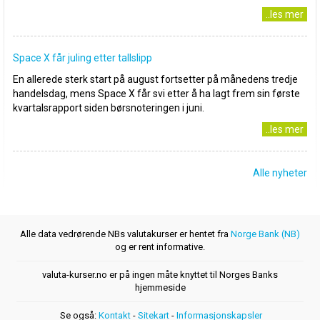
..les mer
Space X får juling etter tallslipp
En allerede sterk start på august fortsetter på månedens tredje
handelsdag, mens Space X får svi etter å ha lagt frem sin første
kvartalsrapport siden børsnoteringen i juni.
..les mer
Alle nyheter
Alle data vedrørende NBs valutakurser er hentet fra
Norge Bank (NB)
og er rent informative.
valuta-kurser.no er på ingen måte knyttet til Norges Banks
hjemmeside
Se også:
Kontakt
-
Sitekart
-
Informasjonskapsler