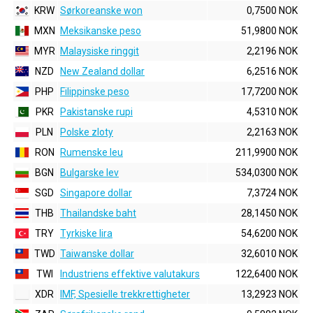
KRW
Sørkoreanske won
0,7500 NOK
MXN
Meksikanske peso
51,9800 NOK
MYR
Malaysiske ringgit
2,2196 NOK
NZD
New Zealand dollar
6,2516 NOK
PHP
Filippinske peso
17,7200 NOK
PKR
Pakistanske rupi
4,5310 NOK
PLN
Polske zloty
2,2163 NOK
RON
Rumenske leu
211,9900 NOK
BGN
Bulgarske lev
534,0300 NOK
SGD
Singapore dollar
7,3724 NOK
THB
Thailandske baht
28,1450 NOK
TRY
Tyrkiske lira
54,6200 NOK
TWD
Taiwanske dollar
32,6010 NOK
TWI
Industriens effektive valutakurs
122,6400 NOK
XDR
IMF, Spesielle trekkrettigheter
13,2923 NOK