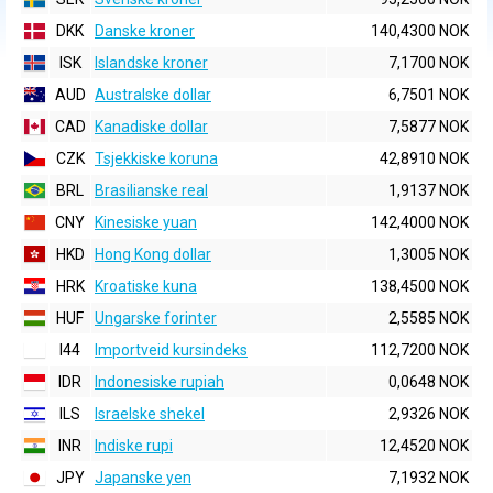
DKK
Danske kroner
140,4300 NOK
ISK
Islandske kroner
7,1700 NOK
AUD
Australske dollar
6,7501 NOK
CAD
Kanadiske dollar
7,5877 NOK
CZK
Tsjekkiske koruna
42,8910 NOK
BRL
Brasilianske real
1,9137 NOK
CNY
Kinesiske yuan
142,4000 NOK
HKD
Hong Kong dollar
1,3005 NOK
HRK
Kroatiske kuna
138,4500 NOK
HUF
Ungarske forinter
2,5585 NOK
I44
Importveid kursindeks
112,7200 NOK
IDR
Indonesiske rupiah
0,0648 NOK
ILS
Israelske shekel
2,9326 NOK
INR
Indiske rupi
12,4520 NOK
JPY
Japanske yen
7,1932 NOK