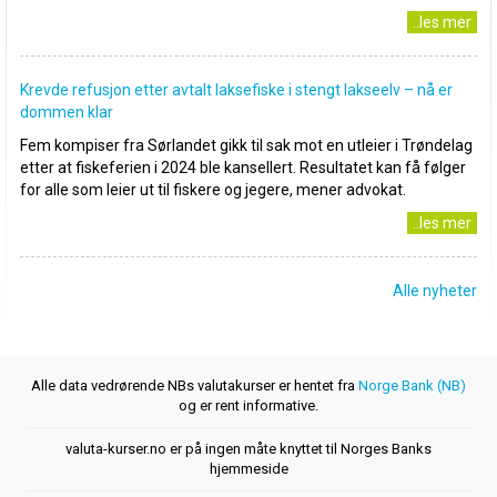
..les mer
Krevde refusjon etter avtalt laksefiske i stengt lakseelv – nå er
dommen klar
Fem kompiser fra Sørlandet gikk til sak mot en utleier i Trøndelag
etter at fiskeferien i 2024 ble kansellert. Resultatet kan få følger
for alle som leier ut til fiskere og jegere, mener advokat.
..les mer
Alle nyheter
Alle data vedrørende NBs valutakurser er hentet fra
Norge Bank (NB)
og er rent informative.
valuta-kurser.no er på ingen måte knyttet til Norges Banks
hjemmeside