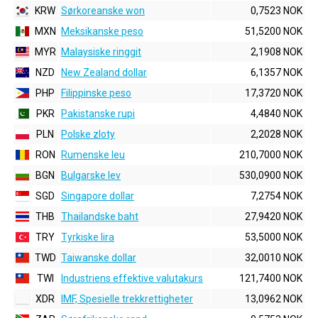
KRW
Sørkoreanske won
0,7523 NOK
MXN
Meksikanske peso
51,5200 NOK
MYR
Malaysiske ringgit
2,1908 NOK
NZD
New Zealand dollar
6,1357 NOK
PHP
Filippinske peso
17,3720 NOK
PKR
Pakistanske rupi
4,4840 NOK
PLN
Polske zloty
2,2028 NOK
RON
Rumenske leu
210,7000 NOK
BGN
Bulgarske lev
530,0900 NOK
SGD
Singapore dollar
7,2754 NOK
THB
Thailandske baht
27,9420 NOK
TRY
Tyrkiske lira
53,5000 NOK
TWD
Taiwanske dollar
32,0010 NOK
TWI
Industriens effektive valutakurs
121,7400 NOK
XDR
IMF, Spesielle trekkrettigheter
13,0962 NOK