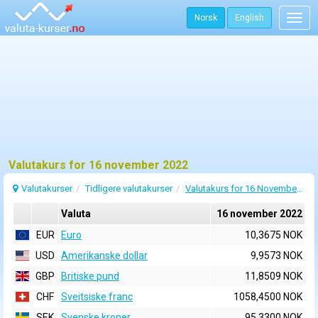
Norsk
English
Togg
navig
Valutakurs for 16 november 2022
Valutakurser
Tidligere valutakurser
Valutakurs for 16 November 2022
Valuta
16 november 2022
EUR
Euro
10,3675 NOK
USD
Amerikanske dollar
9,9573 NOK
GBP
Britiske pund
11,8509 NOK
CHF
Sveitsiske franc
1058,4500 NOK
SEK
Svenske kroner
95,3300 NOK