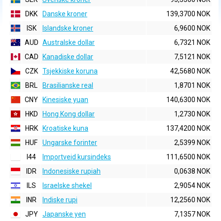
DKK
Danske kroner
139,3700 NOK
ISK
Islandske kroner
6,9600 NOK
AUD
Australske dollar
6,7321 NOK
CAD
Kanadiske dollar
7,5121 NOK
CZK
Tsjekkiske koruna
42,5680 NOK
BRL
Brasilianske real
1,8701 NOK
CNY
Kinesiske yuan
140,6300 NOK
HKD
Hong Kong dollar
1,2730 NOK
HRK
Kroatiske kuna
137,4200 NOK
HUF
Ungarske forinter
2,5399 NOK
I44
Importveid kursindeks
111,6500 NOK
IDR
Indonesiske rupiah
0,0638 NOK
ILS
Israelske shekel
2,9054 NOK
INR
Indiske rupi
12,2560 NOK
JPY
Japanske yen
7,1357 NOK