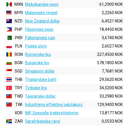
MXN
Meksikanske peso
61,2900 NOK
MYR
Malaysiske ringgit
2,2260 NOK
NZD
New Zealand dollar
6,4521 NOK
PHP
Filippinske peso
18,4450 NOK
PKR
Pakistanske rupi
3,6740 NOK
PLN
Polske zloty
2,6027 NOK
RON
Rumenske leu
227,4500 NOK
BGN
Bulgarske lev
578,1800 NOK
SGD
Singapore dollar
7,7681 NOK
THB
Thailandske baht
29,5620 NOK
TRY
Tyrkiske lira
34,5200 NOK
TWD
Taiwanske dollar
33,2980 NOK
TWI
Industriens effektive valutakurs
129,9400 NOK
XDR
IMF, Spesielle trekkrettigheter
13,8177 NOK
ZAR
Sørafrikanske rand
0,5533 NOK