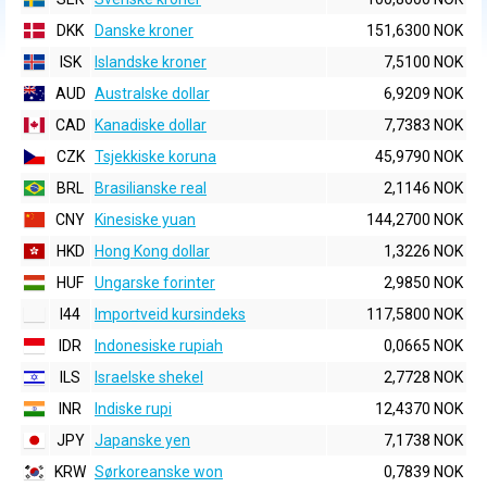
DKK
Danske kroner
151,6300 NOK
ISK
Islandske kroner
7,5100 NOK
AUD
Australske dollar
6,9209 NOK
CAD
Kanadiske dollar
7,7383 NOK
CZK
Tsjekkiske koruna
45,9790 NOK
BRL
Brasilianske real
2,1146 NOK
CNY
Kinesiske yuan
144,2700 NOK
HKD
Hong Kong dollar
1,3226 NOK
HUF
Ungarske forinter
2,9850 NOK
I44
Importveid kursindeks
117,5800 NOK
IDR
Indonesiske rupiah
0,0665 NOK
ILS
Israelske shekel
2,7728 NOK
INR
Indiske rupi
12,4370 NOK
JPY
Japanske yen
7,1738 NOK
KRW
Sørkoreanske won
0,7839 NOK