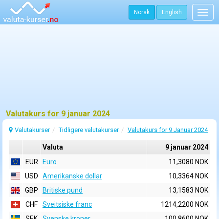
Norsk
English
Togg
navig
Valutakurs for 9 januar 2024
Valutakurser
Tidligere valutakurser
Valutakurs for 9 Januar 2024
Valuta
9 januar 2024
EUR
Euro
11,3080 NOK
USD
Amerikanske dollar
10,3364 NOK
GBP
Britiske pund
13,1583 NOK
CHF
Sveitsiske franc
1214,2200 NOK
SEK
Svenske kroner
100,8600 NOK