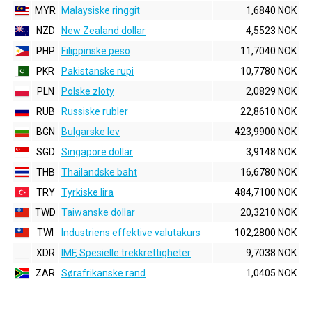
MYR
Malaysiske ringgit
1,6840 NOK
NZD
New Zealand dollar
4,5523 NOK
PHP
Filippinske peso
11,7040 NOK
PKR
Pakistanske rupi
10,7780 NOK
PLN
Polske zloty
2,0829 NOK
RUB
Russiske rubler
22,8610 NOK
BGN
Bulgarske lev
423,9900 NOK
SGD
Singapore dollar
3,9148 NOK
THB
Thailandske baht
16,6780 NOK
TRY
Tyrkiske lira
484,7100 NOK
TWD
Taiwanske dollar
20,3210 NOK
TWI
Industriens effektive valutakurs
102,2800 NOK
XDR
IMF, Spesielle trekkrettigheter
9,7038 NOK
ZAR
Sørafrikanske rand
1,0405 NOK