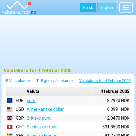
Norsk
English
Togg
navig
Valutakurs for 4 februar 2005
Valutakurser
Tidligere valutakurser
Valutakurs for 4 Februar 2005
Valuta
4 februar 2005
EUR
Euro
8,2920 NOK
USD
Amerikanske dollar
6,3991 NOK
GBP
Britiske pund
12,0470 NOK
CHF
Sveitsiske franc
531,8500 NOK
SEK
Svenske kroner
91,2700 NOK