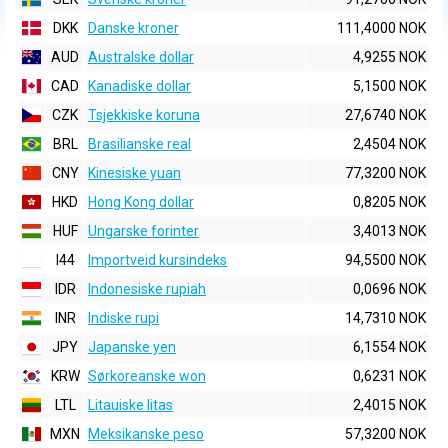
DKK
Danske kroner
111,4000 NOK
AUD
Australske dollar
4,9255 NOK
CAD
Kanadiske dollar
5,1500 NOK
CZK
Tsjekkiske koruna
27,6740 NOK
BRL
Brasilianske real
2,4504 NOK
CNY
Kinesiske yuan
77,3200 NOK
HKD
Hong Kong dollar
0,8205 NOK
HUF
Ungarske forinter
3,4013 NOK
I44
Importveid kursindeks
94,5500 NOK
IDR
Indonesiske rupiah
0,0696 NOK
INR
Indiske rupi
14,7310 NOK
JPY
Japanske yen
6,1554 NOK
KRW
Sørkoreanske won
0,6231 NOK
LTL
Litauiske litas
2,4015 NOK
MXN
Meksikanske peso
57,3200 NOK