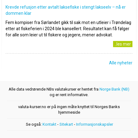
Krevde refusjon etter avtalt laksefiske i stengt lakseelv – nå er
dommen klar
Fem kompiser fra Sørlandet gikk til sak mot en utleier i Trøndelag
etter at fiskeferien i 2024 ble kansellert. Resultatet kan få følger
for alle som leier ut til fiskere og jegere, mener advokat.
..les mer
Alle nyheter
Alle data vedrørende NBs valutakurser er hentet fra
Norge Bank (NB)
og er rent informative.
valuta-kurser.no er på ingen måte knyttet til Norges Banks
hjemmeside
Se også:
Kontakt
-
Sitekart
-
Informasjonskapsler