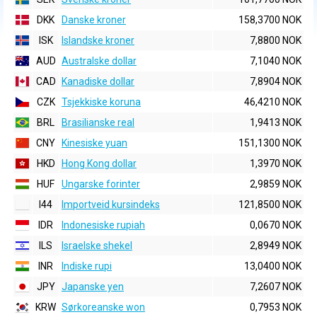
DKK
Danske kroner
158,3700 NOK
ISK
Islandske kroner
7,8800 NOK
AUD
Australske dollar
7,1040 NOK
CAD
Kanadiske dollar
7,8904 NOK
CZK
Tsjekkiske koruna
46,4210 NOK
BRL
Brasilianske real
1,9413 NOK
CNY
Kinesiske yuan
151,1300 NOK
HKD
Hong Kong dollar
1,3970 NOK
HUF
Ungarske forinter
2,9859 NOK
I44
Importveid kursindeks
121,8500 NOK
IDR
Indonesiske rupiah
0,0670 NOK
ILS
Israelske shekel
2,8949 NOK
INR
Indiske rupi
13,0400 NOK
JPY
Japanske yen
7,2607 NOK
KRW
Sørkoreanske won
0,7953 NOK