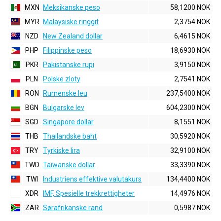
MXN
Meksikanske peso
58,1200 NOK
MYR
Malaysiske ringgit
2,3754 NOK
NZD
New Zealand dollar
6,4615 NOK
PHP
Filippinske peso
18,6930 NOK
PKR
Pakistanske rupi
3,9150 NOK
PLN
Polske zloty
2,7541 NOK
RON
Rumenske leu
237,5400 NOK
BGN
Bulgarske lev
604,2300 NOK
SGD
Singapore dollar
8,1551 NOK
THB
Thailandske baht
30,5920 NOK
TRY
Tyrkiske lira
32,9100 NOK
TWD
Taiwanske dollar
33,3390 NOK
TWI
Industriens effektive valutakurs
134,4400 NOK
XDR
IMF, Spesielle trekkrettigheter
14,4976 NOK
ZAR
Sørafrikanske rand
0,5987 NOK