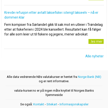
Krevde refusjon etter avtalt laksefiske i stengt lakseelv – nå er
dommen klar
Fem kompiser fra Sørlandet gikk til sak mot en utleier i Trøndelag
etter at fiskeferien i 2024 ble kansellert. Resultatet kan få følger
for alle som leier ut til fiskere og jegere, mener advokat.
..les mer
Alle nyheter
Alle data vedrørende NBs valutakurser er hentet fra
Norge Bank (NB)
og er rent informative.
valuta-kurser.no er på ingen måte knyttet til Norges Banks
hjemmeside
Se også:
Kontakt
-
Sitekart
-
Informasjonskapsler