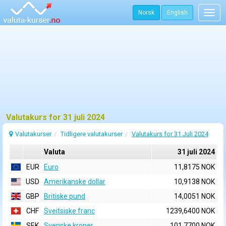
Norsk
English
Togg
navig
Valutakurs for 31 juli 2024
Valutakurser
Tidligere valutakurser
Valutakurs for 31 Juli 2024
Valuta
31 juli 2024
EUR
Euro
11,8175 NOK
USD
Amerikanske dollar
10,9138 NOK
GBP
Britiske pund
14,0051 NOK
CHF
Sveitsiske franc
1239,6400 NOK
SEK
Svenske kroner
101,7700 NOK