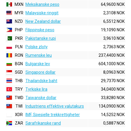
MXN
Meksikanske peso
64,9600 NOK
MYR
Malaysiske ringgit
2,3108 NOK
NZD
New Zealand dollar
6,5512 NOK
PHP
Filippinske peso
19,1090 NOK
PKR
Pakistanske rupi
3,9610 NOK
PLN
Polske zloty
2,7363 NOK
RON
Rumenske leu
237,4400 NOK
BGN
Bulgarske lev
604,1000 NOK
SGD
Singapore dollar
8,0963 NOK
THB
Thailandske baht
29,7370 NOK
TRY
Tyrkiske lira
34,0400 NOK
TWD
Taiwanske dollar
33,8280 NOK
TWI
Industriens effektive valutakurs
134,0900 NOK
XDR
IMF, Spesielle trekkrettigheter
14,5252 NOK
ZAR
Sørafrikanske rand
0,5887 NOK