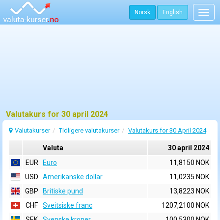
Norsk
English
Togg
navig
Valutakurs for 30 april 2024
Valutakurser
Tidligere valutakurser
Valutakurs for 30 April 2024
Valuta
30 april 2024
EUR
Euro
11,8150 NOK
USD
Amerikanske dollar
11,0235 NOK
GBP
Britiske pund
13,8223 NOK
CHF
Sveitsiske franc
1207,2100 NOK
SEK
Svenske kroner
100,5300 NOK