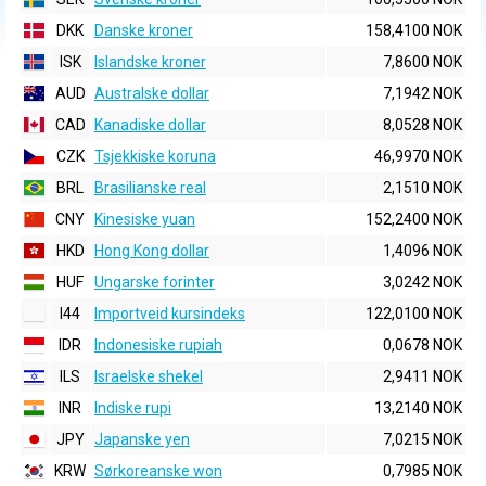
DKK
Danske kroner
158,4100 NOK
ISK
Islandske kroner
7,8600 NOK
AUD
Australske dollar
7,1942 NOK
CAD
Kanadiske dollar
8,0528 NOK
CZK
Tsjekkiske koruna
46,9970 NOK
BRL
Brasilianske real
2,1510 NOK
CNY
Kinesiske yuan
152,2400 NOK
HKD
Hong Kong dollar
1,4096 NOK
HUF
Ungarske forinter
3,0242 NOK
I44
Importveid kursindeks
122,0100 NOK
IDR
Indonesiske rupiah
0,0678 NOK
ILS
Israelske shekel
2,9411 NOK
INR
Indiske rupi
13,2140 NOK
JPY
Japanske yen
7,0215 NOK
KRW
Sørkoreanske won
0,7985 NOK