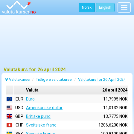
Norsk
English
Togg
navig
Valutakurs for 26 april 2024
Valutakurser
Tidligere valutakurser
Valutakurs for 26 April 2024
Valuta
26 april 2024
EUR
Euro
11,7995 NOK
USD
Amerikanske dollar
11,0132 NOK
GBP
Britiske pund
13,7775 NOK
CHF
Sveitsiske franc
1206,6200 NOK
SEK
Svenske kroner
100,8100 NOK