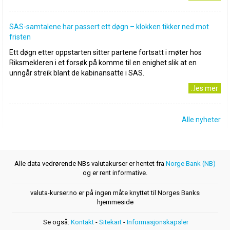
SAS-samtalene har passert ett døgn – klokken tikker ned mot
fristen
Ett døgn etter oppstarten sitter partene fortsatt i møter hos
Riksmekleren i et forsøk på komme til en enighet slik at en
unngår streik blant de kabinansatte i SAS.
..les mer
Alle nyheter
Alle data vedrørende NBs valutakurser er hentet fra
Norge Bank (NB)
og er rent informative.
valuta-kurser.no er på ingen måte knyttet til Norges Banks
hjemmeside
Se også:
Kontakt
-
Sitekart
-
Informasjonskapsler