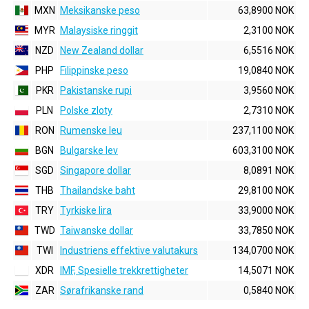
MXN
Meksikanske peso
63,8900 NOK
MYR
Malaysiske ringgit
2,3100 NOK
NZD
New Zealand dollar
6,5516 NOK
PHP
Filippinske peso
19,0840 NOK
PKR
Pakistanske rupi
3,9560 NOK
PLN
Polske zloty
2,7310 NOK
RON
Rumenske leu
237,1100 NOK
BGN
Bulgarske lev
603,3100 NOK
SGD
Singapore dollar
8,0891 NOK
THB
Thailandske baht
29,8100 NOK
TRY
Tyrkiske lira
33,9000 NOK
TWD
Taiwanske dollar
33,7850 NOK
TWI
Industriens effektive valutakurs
134,0700 NOK
XDR
IMF, Spesielle trekkrettigheter
14,5071 NOK
ZAR
Sørafrikanske rand
0,5840 NOK