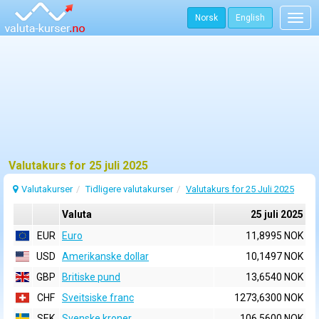
Norsk
English
Togg
navig
Valutakurs for 25 juli 2025
Valutakurser
Tidligere valutakurser
Valutakurs for 25 Juli 2025
Valuta
25 juli 2025
EUR
Euro
11,8995 NOK
USD
Amerikanske dollar
10,1497 NOK
GBP
Britiske pund
13,6540 NOK
CHF
Sveitsiske franc
1273,6300 NOK
SEK
Svenske kroner
106,5600 NOK