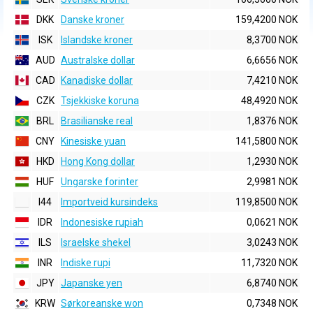
DKK
Danske kroner
159,4200 NOK
ISK
Islandske kroner
8,3700 NOK
AUD
Australske dollar
6,6656 NOK
CAD
Kanadiske dollar
7,4210 NOK
CZK
Tsjekkiske koruna
48,4920 NOK
BRL
Brasilianske real
1,8376 NOK
CNY
Kinesiske yuan
141,5800 NOK
HKD
Hong Kong dollar
1,2930 NOK
HUF
Ungarske forinter
2,9981 NOK
I44
Importveid kursindeks
119,8500 NOK
IDR
Indonesiske rupiah
0,0621 NOK
ILS
Israelske shekel
3,0243 NOK
INR
Indiske rupi
11,7320 NOK
JPY
Japanske yen
6,8740 NOK
KRW
Sørkoreanske won
0,7348 NOK