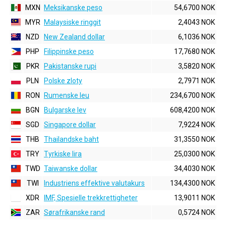
MXN
Meksikanske peso
54,6700 NOK
MYR
Malaysiske ringgit
2,4043 NOK
NZD
New Zealand dollar
6,1036 NOK
PHP
Filippinske peso
17,7680 NOK
PKR
Pakistanske rupi
3,5820 NOK
PLN
Polske zloty
2,7971 NOK
RON
Rumenske leu
234,6700 NOK
BGN
Bulgarske lev
608,4200 NOK
SGD
Singapore dollar
7,9224 NOK
THB
Thailandske baht
31,3550 NOK
TRY
Tyrkiske lira
25,0300 NOK
TWD
Taiwanske dollar
34,4030 NOK
TWI
Industriens effektive valutakurs
134,4300 NOK
XDR
IMF, Spesielle trekkrettigheter
13,9011 NOK
ZAR
Sørafrikanske rand
0,5724 NOK