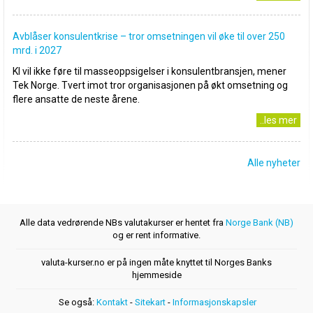
Avblåser konsulentkrise – tror omsetningen vil øke til over 250
mrd. i 2027
KI vil ikke føre til masseoppsigelser i konsulentbransjen, mener
Tek Norge. Tvert imot tror organisasjonen på økt omsetning og
flere ansatte de neste årene.
..les mer
Alle nyheter
Alle data vedrørende NBs valutakurser er hentet fra
Norge Bank (NB)
og er rent informative.
valuta-kurser.no er på ingen måte knyttet til Norges Banks
hjemmeside
Se også:
Kontakt
-
Sitekart
-
Informasjonskapsler