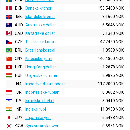
DKK
Danske kroner
155,5400 NOK
ISK
Islandske kroner
8,1600 NOK
AUD
Australske dollar
6,5046 NOK
CAD
Kanadiske dollar
7,1340 NOK
CZK
Tsjekkiske koruna
47,7420 NOK
BRL
Brasilianske real
1,8569 NOK
CNY
Kinesiske yuan
140,4800 NOK
HKD
Hong Kong dollar
1,2878 NOK
HUF
Ungarske forinter
2,9825 NOK
I44
Importveid kursindeks
117,7000 NOK
IDR
Indonesiske rupiah
0,0602 NOK
ILS
Israelske shekel
3,0419 NOK
INR
Indiske rupi
11,3950 NOK
JPY
Japanske yen
6,5438 NOK
KRW
Sørkoreanske won
0,6951 NOK