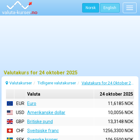
Norsk
English
Togg
navig
Valutakurs for 24 oktober 2025
Valutakurser
Tidligere valutakurser
Valutakurs for 24 Oktober 2025
Valuta
24 oktober 2025
EUR
Euro
11,6185 NOK
USD
Amerikanske dollar
10,0056 NOK
GBP
Britiske pund
13,3148 NOK
CHF
Sveitsiske franc
1256,3300 NOK
SEK
Svenske kroner
106,5500 NOK