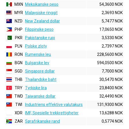
MXN
Meksikanske peso
54,3600 NOK
MYR
Malaysiske ringgit
2,3693 NOK
NZD
New Zealand dollar
5,7477 NOK
PHP
Filippinske peso
17,0650 NOK
PKR
Pakistanske rupi
3,5330 NOK
PLN
Polske zloty
2,7397 NOK
RON
Rumenske leu
228,5600 NOK
BGN
Bulgarske lev
594,0500 NOK
SGD
Singapore dollar
7,7000 NOK
THB
Thailandske baht
30,5470 NOK
TRY
Tyrkiske lira
23,8400 NOK
TWD
Taiwanske dollar
32,4490 NOK
TWI
Industriens effektive valutakurs
131,9300 NOK
XDR
IMF, Spesielle trekkrettigheter
13,6288 NOK
ZAR
Sørafrikanske rand
0,5774 NOK