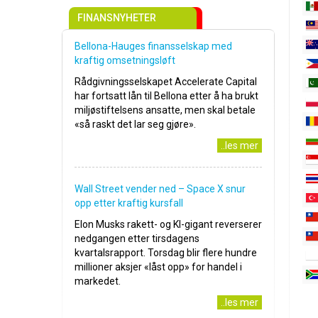
FINANSNYHETER
Bellona-Hauges finansselskap med
kraftig omsetningsløft
Rådgivningsselskapet Accelerate Capital
har fortsatt lån til Bellona etter å ha brukt
miljøstiftelsens ansatte, men skal betale
«så raskt det lar seg gjøre».
..les mer
Wall Street vender ned – Space X snur
opp etter kraftig kursfall
Elon Musks rakett- og KI-gigant reverserer
nedgangen etter tirsdagens
kvartalsrapport. Torsdag blir flere hundre
millioner aksjer «låst opp» for handel i
markedet.
..les mer