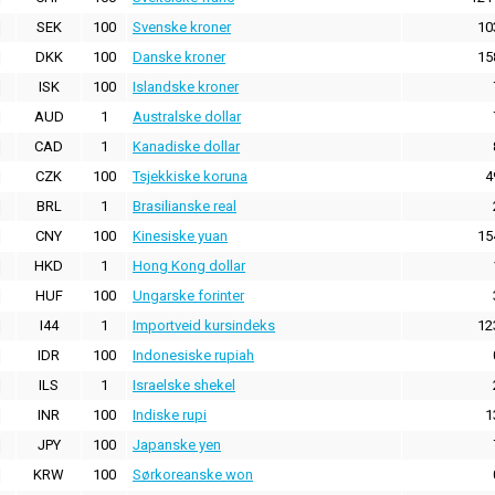
SEK
100
Svenske kroner
10
DKK
100
Danske kroner
15
ISK
100
Islandske kroner
AUD
1
Australske dollar
CAD
1
Kanadiske dollar
CZK
100
Tsjekkiske koruna
4
BRL
1
Brasilianske real
CNY
100
Kinesiske yuan
15
HKD
1
Hong Kong dollar
HUF
100
Ungarske forinter
I44
1
Importveid kursindeks
12
IDR
100
Indonesiske rupiah
ILS
1
Israelske shekel
INR
100
Indiske rupi
1
JPY
100
Japanske yen
KRW
100
Sørkoreanske won