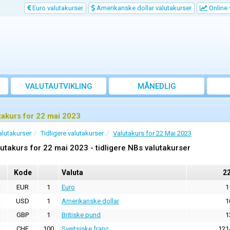
Euro valutakurser
Amerikanske dollar valutakurser
Online 
VALUTAUTVIKLING
MÅNEDLIG
GJENNOMSNITTSKURS
takurs for 22 mai 2023
alutakurser
Tidligere valutakurser
Valutakurs for 22 Mai 2023
utakurs for 22 mai 2023 - tidligere NBs valutakurser
Kode
Valuta
2
EUR
1
Euro
1
USD
1
Amerikanske dollar
1
GBP
1
Britiske pund
1
CHF
100
Sveitsiske franc
121