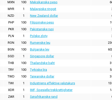
MXN
100
Meksikanske peso
6
MYR
1
Malaysiske ringgit
NZD
1
New Zealand dollar
PHP
100
Filippinske peso
1
PKR
100
Pakistanske rupi
PLN
1
Polske zloty
RON
100
Rumenske leu
23
BGN
100
Bulgarske lev
60
SGD
1
Singapore dollar
THB
100
Thailandske baht
3
TRY
100
Tyrkiske lira
5
TWD
100
Taiwanske dollar
3
TWI
1
Industriens effektive valutakurs
13
XDR
1
IMF, Spesielle trekkrettigheter
1
ZAR
1
Sørafrikanske rand