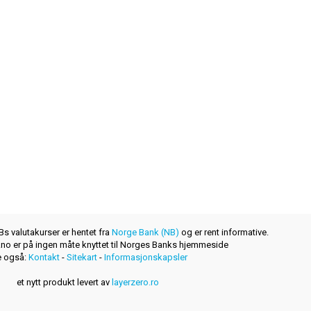
s valutakurser er hentet fra
Norge Bank (NB)
og er rent informative.
r.no er på ingen måte knyttet til Norges Banks hjemmeside
 også:
Kontakt
-
Sitekart
-
Informasjonskapsler
et nytt produkt levert av
layerzero.ro