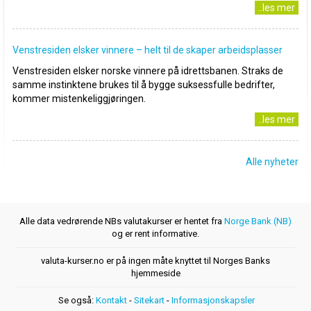
..les mer
Venstresiden elsker vinnere – helt til de skaper arbeidsplasser
Venstresiden elsker norske vinnere på idrettsbanen. Straks de
samme instinktene brukes til å bygge suksessfulle bedrifter,
kommer mistenkeliggjøringen.
..les mer
Alle nyheter
Alle data vedrørende NBs valutakurser er hentet fra
Norge Bank (NB)
og er rent informative.
valuta-kurser.no er på ingen måte knyttet til Norges Banks
hjemmeside
Se også:
Kontakt
-
Sitekart
-
Informasjonskapsler