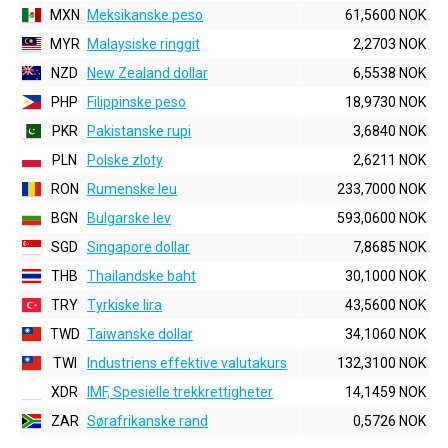
MXN
Meksikanske peso
61,5600 NOK
MYR
Malaysiske ringgit
2,2703 NOK
NZD
New Zealand dollar
6,5538 NOK
PHP
Filippinske peso
18,9730 NOK
PKR
Pakistanske rupi
3,6840 NOK
PLN
Polske zloty
2,6211 NOK
RON
Rumenske leu
233,7000 NOK
BGN
Bulgarske lev
593,0600 NOK
SGD
Singapore dollar
7,8685 NOK
THB
Thailandske baht
30,1000 NOK
TRY
Tyrkiske lira
43,5600 NOK
TWD
Taiwanske dollar
34,1060 NOK
TWI
Industriens effektive valutakurs
132,3100 NOK
XDR
IMF, Spesielle trekkrettigheter
14,1459 NOK
ZAR
Sørafrikanske rand
0,5726 NOK