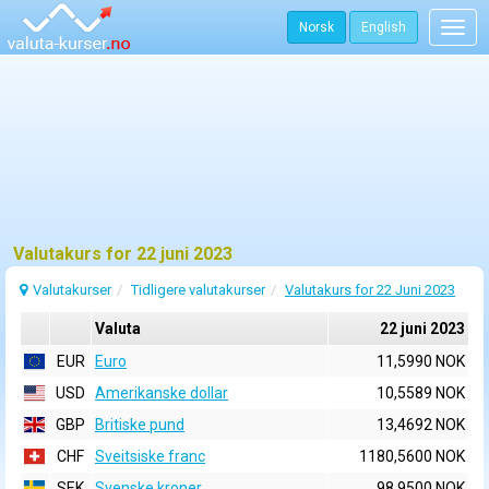
Norsk
English
Togg
navig
Valutakurs for 22 juni 2023
Valutakurser
Tidligere valutakurser
Valutakurs for 22 Juni 2023
Valuta
22 juni 2023
EUR
Euro
11,5990 NOK
USD
Amerikanske dollar
10,5589 NOK
GBP
Britiske pund
13,4692 NOK
CHF
Sveitsiske franc
1180,5600 NOK
SEK
Svenske kroner
98,9500 NOK