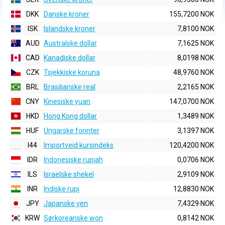
DKK
Danske kroner
155,7200 NOK
ISK
Islandske kroner
7,8100 NOK
AUD
Australske dollar
7,1625 NOK
CAD
Kanadiske dollar
8,0198 NOK
CZK
Tsjekkiske koruna
48,9760 NOK
BRL
Brasilianske real
2,2165 NOK
CNY
Kinesiske yuan
147,0700 NOK
HKD
Hong Kong dollar
1,3489 NOK
HUF
Ungarske forinter
3,1397 NOK
I44
Importveid kursindeks
120,4200 NOK
IDR
Indonesiske rupiah
0,0706 NOK
ILS
Israelske shekel
2,9109 NOK
INR
Indiske rupi
12,8830 NOK
JPY
Japanske yen
7,4329 NOK
KRW
Sørkoreanske won
0,8142 NOK