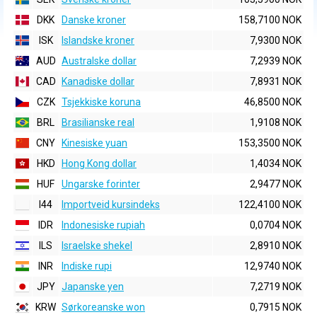
DKK
Danske kroner
158,7100 NOK
ISK
Islandske kroner
7,9300 NOK
AUD
Australske dollar
7,2939 NOK
CAD
Kanadiske dollar
7,8931 NOK
CZK
Tsjekkiske koruna
46,8500 NOK
BRL
Brasilianske real
1,9108 NOK
CNY
Kinesiske yuan
153,3500 NOK
HKD
Hong Kong dollar
1,4034 NOK
HUF
Ungarske forinter
2,9477 NOK
I44
Importveid kursindeks
122,4100 NOK
IDR
Indonesiske rupiah
0,0704 NOK
ILS
Israelske shekel
2,8910 NOK
INR
Indiske rupi
12,9740 NOK
JPY
Japanske yen
7,2719 NOK
KRW
Sørkoreanske won
0,7915 NOK