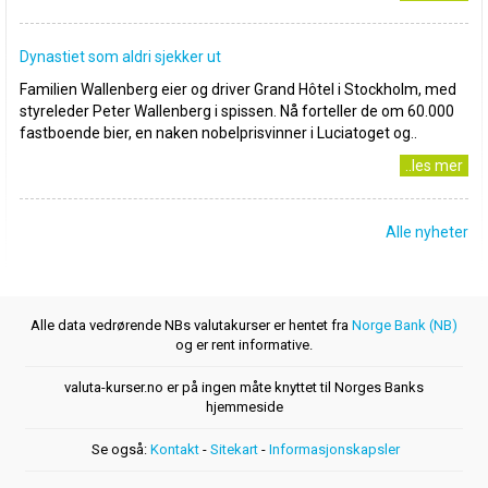
Dynastiet som aldri sjekker ut
Familien Wallenberg eier og driver Grand Hôtel i Stockholm, med
styreleder Peter Wallenberg i spissen. Nå forteller de om 60.000
fastboende bier, en naken nobelprisvinner i Luciatoget og..
..les mer
Alle nyheter
Alle data vedrørende NBs valutakurser er hentet fra
Norge Bank (NB)
og er rent informative.
valuta-kurser.no er på ingen måte knyttet til Norges Banks
hjemmeside
Se også:
Kontakt
-
Sitekart
-
Informasjonskapsler