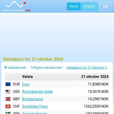
Norsk
English
Togg
navig
Valutakurs for 21 oktober 2024
Valutakurser
Tidligere valutakurser
Valutakurs for 21 Oktober 2024
Valuta
21 oktober 2024
EUR
Euro
11,8380 NOK
USD
Amerikanske dollar
10,9076 NOK
GBP
Britiske pund
14,2087 NOK
CHF
Sveitsiske franc
1262,0500 NOK
SEK
Svenske kroner
103,5900 NOK