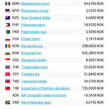
MXN
Meksikanske peso
54,6700 NOK
MYR
Malaysiske ringgit
2,5325 NOK
NZD
New Zealand dollar
6,6060 NOK
PHP
Filippinske peso
18,9330 NOK
PKR
Pakistanske rupi
3,9290 NOK
PLN
Polske zloty
2,7419 NOK
RON
Rumenske leu
238,0600 NOK
BGN
Bulgarske lev
605,2800 NOK
SGD
Singapore dollar
8,3097 NOK
THB
Thailandske baht
32,6030 NOK
TRY
Tyrkiske lira
31,8400 NOK
TWD
Taiwanske dollar
34,0700 NOK
TWI
Industriens effektive valutakurs
135,0500 NOK
XDR
IMF, Spesielle trekkrettigheter
14,5439 NOK
ZAR
Sørafrikanske rand
0,6192 NOK