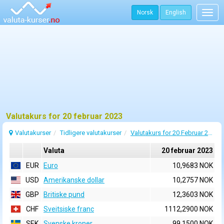
Norsk
English
Togg
navig
Valutakurs for 20 februar 2023
Valutakurser
Tidligere valutakurser
Valutakurs for 20 Februar 2023
Valuta
20 februar 2023
EUR
Euro
10,9683 NOK
USD
Amerikanske dollar
10,2757 NOK
GBP
Britiske pund
12,3603 NOK
CHF
Sveitsiske franc
1112,2900 NOK
SEK
Svenske kroner
99,1500 NOK