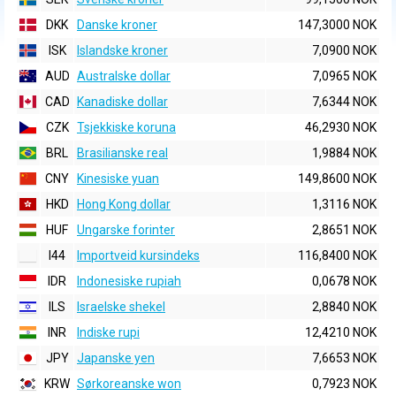
DKK
Danske kroner
147,3000 NOK
ISK
Islandske kroner
7,0900 NOK
AUD
Australske dollar
7,0965 NOK
CAD
Kanadiske dollar
7,6344 NOK
CZK
Tsjekkiske koruna
46,2930 NOK
BRL
Brasilianske real
1,9884 NOK
CNY
Kinesiske yuan
149,8600 NOK
HKD
Hong Kong dollar
1,3116 NOK
HUF
Ungarske forinter
2,8651 NOK
I44
Importveid kursindeks
116,8400 NOK
IDR
Indonesiske rupiah
0,0678 NOK
ILS
Israelske shekel
2,8840 NOK
INR
Indiske rupi
12,4210 NOK
JPY
Japanske yen
7,6653 NOK
KRW
Sørkoreanske won
0,7923 NOK