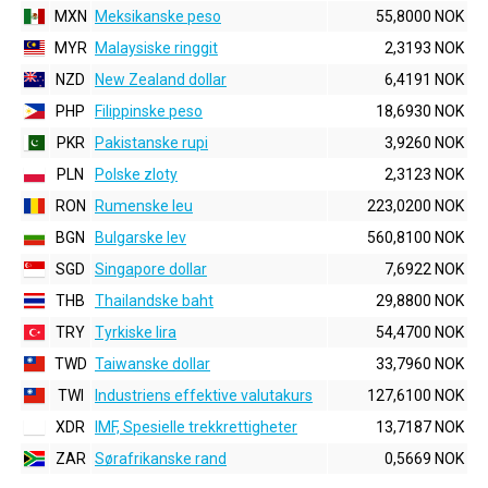
MXN
Meksikanske peso
55,8000 NOK
MYR
Malaysiske ringgit
2,3193 NOK
NZD
New Zealand dollar
6,4191 NOK
PHP
Filippinske peso
18,6930 NOK
PKR
Pakistanske rupi
3,9260 NOK
PLN
Polske zloty
2,3123 NOK
RON
Rumenske leu
223,0200 NOK
BGN
Bulgarske lev
560,8100 NOK
SGD
Singapore dollar
7,6922 NOK
THB
Thailandske baht
29,8800 NOK
TRY
Tyrkiske lira
54,4700 NOK
TWD
Taiwanske dollar
33,7960 NOK
TWI
Industriens effektive valutakurs
127,6100 NOK
XDR
IMF, Spesielle trekkrettigheter
13,7187 NOK
ZAR
Sørafrikanske rand
0,5669 NOK