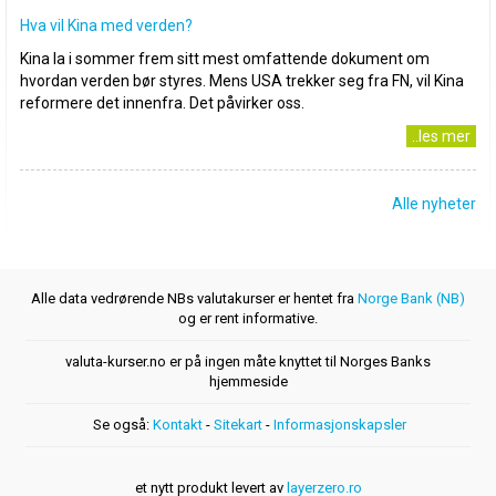
Hva vil Kina med verden?
Kina la i sommer frem sitt mest omfattende dokument om
hvordan verden bør styres. Mens USA trekker seg fra FN, vil Kina
reformere det innenfra. Det påvirker oss.
..les mer
Alle nyheter
Alle data vedrørende NBs valutakurser er hentet fra
Norge Bank (NB)
og er rent informative.
valuta-kurser.no er på ingen måte knyttet til Norges Banks
hjemmeside
Se også:
Kontakt
-
Sitekart
-
Informasjonskapsler
et nytt produkt levert av
layerzero.ro