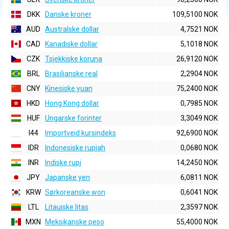
DKK
Danske kroner
109,5100 NOK
AUD
Australske dollar
4,7521 NOK
CAD
Kanadiske dollar
5,1018 NOK
CZK
Tsjekkiske koruna
26,9120 NOK
BRL
Brasilianske real
2,2904 NOK
CNY
Kinesiske yuan
75,2400 NOK
HKD
Hong Kong dollar
0,7985 NOK
HUF
Ungarske forinter
3,3049 NOK
I44
Importveid kursindeks
92,6900 NOK
IDR
Indonesiske rupiah
0,0680 NOK
INR
Indiske rupi
14,2450 NOK
JPY
Japanske yen
6,0811 NOK
KRW
Sørkoreanske won
0,6041 NOK
LTL
Litauiske litas
2,3597 NOK
MXN
Meksikanske peso
55,4000 NOK