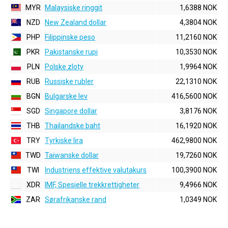
MYR
Malaysiske ringgit
1,6388 NOK
NZD
New Zealand dollar
4,3804 NOK
PHP
Filippinske peso
11,2160 NOK
PKR
Pakistanske rupi
10,3530 NOK
PLN
Polske zloty
1,9964 NOK
RUB
Russiske rubler
22,1310 NOK
BGN
Bulgarske lev
416,5600 NOK
SGD
Singapore dollar
3,8176 NOK
THB
Thailandske baht
16,1920 NOK
TRY
Tyrkiske lira
462,9800 NOK
TWD
Taiwanske dollar
19,7260 NOK
TWI
Industriens effektive valutakurs
100,3900 NOK
XDR
IMF, Spesielle trekkrettigheter
9,4966 NOK
ZAR
Sørafrikanske rand
1,0349 NOK