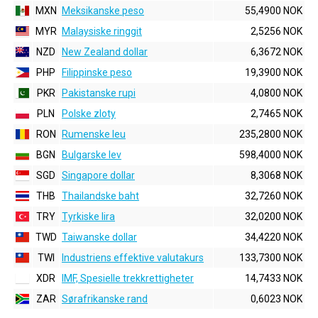
MXN
Meksikanske peso
55,4900 NOK
MYR
Malaysiske ringgit
2,5256 NOK
NZD
New Zealand dollar
6,3672 NOK
PHP
Filippinske peso
19,3900 NOK
PKR
Pakistanske rupi
4,0800 NOK
PLN
Polske zloty
2,7465 NOK
RON
Rumenske leu
235,2800 NOK
BGN
Bulgarske lev
598,4000 NOK
SGD
Singapore dollar
8,3068 NOK
THB
Thailandske baht
32,7260 NOK
TRY
Tyrkiske lira
32,0200 NOK
TWD
Taiwanske dollar
34,4220 NOK
TWI
Industriens effektive valutakurs
133,7300 NOK
XDR
IMF, Spesielle trekkrettigheter
14,7433 NOK
ZAR
Sørafrikanske rand
0,6023 NOK