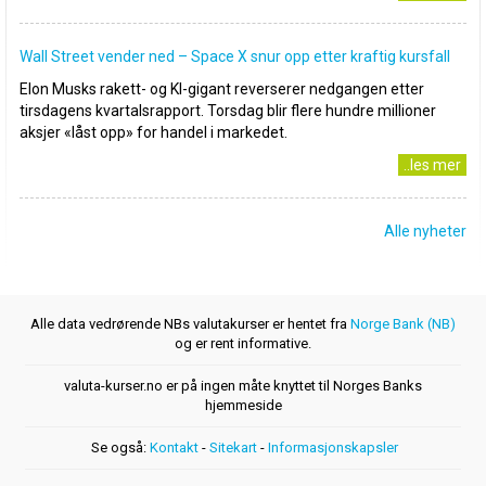
Wall Street vender ned – Space X snur opp etter kraftig kursfall
Elon Musks rakett- og KI-gigant reverserer nedgangen etter
tirsdagens kvartalsrapport. Torsdag blir flere hundre millioner
aksjer «låst opp» for handel i markedet.
..les mer
Alle nyheter
Alle data vedrørende NBs valutakurser er hentet fra
Norge Bank (NB)
og er rent informative.
valuta-kurser.no er på ingen måte knyttet til Norges Banks
hjemmeside
Se også:
Kontakt
-
Sitekart
-
Informasjonskapsler