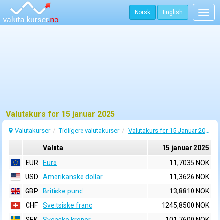
Norsk
English
Togg
navig
Valutakurs for 15 januar 2025
Valutakurser
Tidligere valutakurser
Valutakurs for 15 Januar 2025
Valuta
15 januar 2025
EUR
Euro
11,7035 NOK
USD
Amerikanske dollar
11,3626 NOK
GBP
Britiske pund
13,8810 NOK
CHF
Sveitsiske franc
1245,8500 NOK
SEK
Svenske kroner
101,7600 NOK