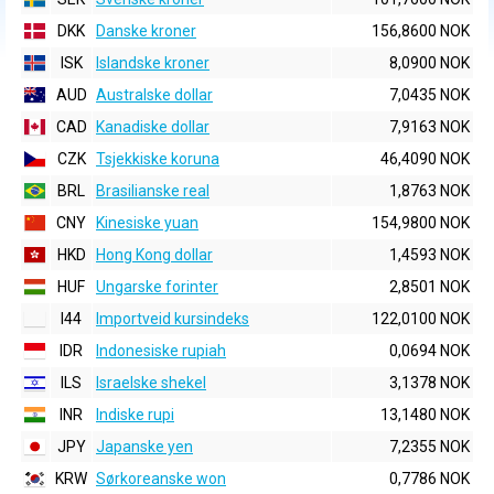
DKK
Danske kroner
156,8600 NOK
ISK
Islandske kroner
8,0900 NOK
AUD
Australske dollar
7,0435 NOK
CAD
Kanadiske dollar
7,9163 NOK
CZK
Tsjekkiske koruna
46,4090 NOK
BRL
Brasilianske real
1,8763 NOK
CNY
Kinesiske yuan
154,9800 NOK
HKD
Hong Kong dollar
1,4593 NOK
HUF
Ungarske forinter
2,8501 NOK
I44
Importveid kursindeks
122,0100 NOK
IDR
Indonesiske rupiah
0,0694 NOK
ILS
Israelske shekel
3,1378 NOK
INR
Indiske rupi
13,1480 NOK
JPY
Japanske yen
7,2355 NOK
KRW
Sørkoreanske won
0,7786 NOK