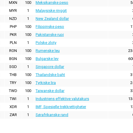
MXN
100
Meksikanske peso
5
MYR
1
Malaysiske ringgit
NZD
1
New Zealand dollar
PHP
100
Filippinske peso
1
PKR
100
Pakistanske rupi
PLN
1
Polske zloty
RON
100
Rumenske leu
23
BGN
100
Bulgarske lev
60
SGD
1
Singapore dollar
THB
100
Thailandske baht
3
TRY
100
Tyrkiske lira
2
TWD
100
Taiwanske dollar
3
TWI
1
Industriens effektive valutakurs
13
XDR
1
IMF, Spesielle trekkrettigheter
1
ZAR
1
Sørafrikanske rand