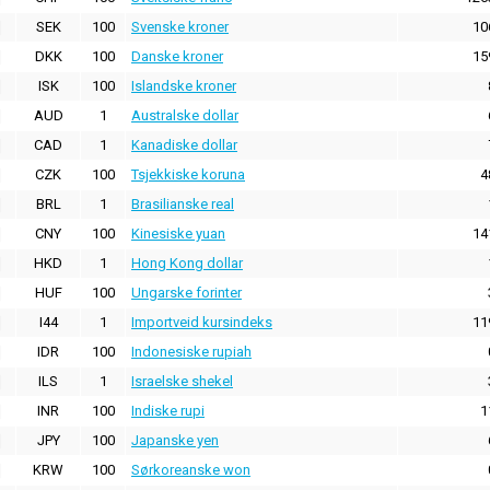
SEK
100
Svenske kroner
10
DKK
100
Danske kroner
15
ISK
100
Islandske kroner
AUD
1
Australske dollar
CAD
1
Kanadiske dollar
CZK
100
Tsjekkiske koruna
4
BRL
1
Brasilianske real
CNY
100
Kinesiske yuan
14
HKD
1
Hong Kong dollar
HUF
100
Ungarske forinter
I44
1
Importveid kursindeks
11
IDR
100
Indonesiske rupiah
ILS
1
Israelske shekel
INR
100
Indiske rupi
1
JPY
100
Japanske yen
KRW
100
Sørkoreanske won