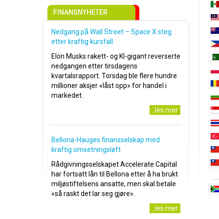
FINANSNYHETER
Nedgang på Wall Street – Space X steg
etter kraftig kursfall
Elon Musks rakett- og KI-gigant reverserte
nedgangen etter tirsdagens
kvartalsrapport. Torsdag ble flere hundre
millioner aksjer «låst opp» for handel i
markedet.
..les mer
Bellona-Hauges finansselskap med
kraftig omsetningsløft
Rådgivningsselskapet Accelerate Capital
har fortsatt lån til Bellona etter å ha brukt
miljøstiftelsens ansatte, men skal betale
«så raskt det lar seg gjøre».
..les mer