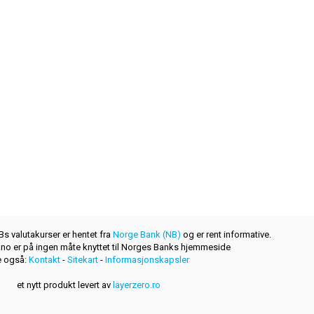
s valutakurser er hentet fra
Norge Bank (NB)
og er rent informative.
r.no er på ingen måte knyttet til Norges Banks hjemmeside
 også:
Kontakt
-
Sitekart
-
Informasjonskapsler
et nytt produkt levert av
layerzero.ro