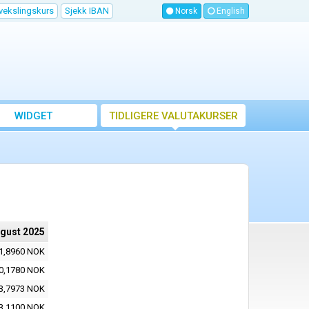
vekslingskurs
Sjekk IBAN
Norsk
English
WIDGET
TIDLIGERE VALUTAKURSER
ugust 2025
1,8960 NOK
0,1780 NOK
3,7973 NOK
3,1100 NOK