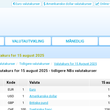
Euro valutakurser
Amerikanske dollar valutakurser
Online 
VALUTAUTVIKLING
MÅNEDLIG
GJENNOMSNITTSKURS
takurs for 15 august 2025
alutakurser
Tidligere valutakurser
Valutakurs for 15 August 2025
utakurs for 15 august 2025 - tidligere NBs valutakurser
Kode
Valuta
15 a
EUR
1
Euro
1
USD
1
Amerikanske dollar
1
GBP
1
Britiske pund
1
CHF
100
Sveitsiske franc
126