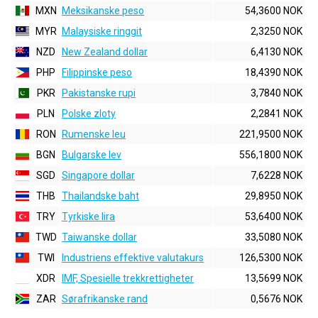
MXN
Meksikanske peso
54,3600 NOK
MYR
Malaysiske ringgit
2,3250 NOK
NZD
New Zealand dollar
6,4130 NOK
PHP
Filippinske peso
18,4390 NOK
PKR
Pakistanske rupi
3,7840 NOK
PLN
Polske zloty
2,2841 NOK
RON
Rumenske leu
221,9500 NOK
BGN
Bulgarske lev
556,1800 NOK
SGD
Singapore dollar
7,6228 NOK
THB
Thailandske baht
29,8950 NOK
TRY
Tyrkiske lira
53,6400 NOK
TWD
Taiwanske dollar
33,5080 NOK
TWI
Industriens effektive valutakurs
126,5300 NOK
XDR
IMF, Spesielle trekkrettigheter
13,5699 NOK
ZAR
Sørafrikanske rand
0,5676 NOK