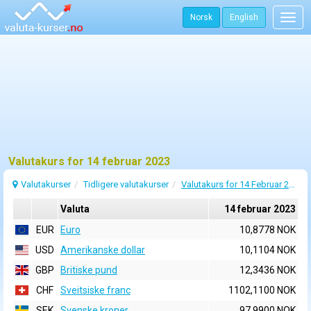
Norsk
English
Togg
navig
Valutakurs for 14 februar 2023
Valutakurser
Tidligere valutakurser
Valutakurs for 14 Februar 2023
Valuta
14 februar 2023
EUR
Euro
10,8778 NOK
USD
Amerikanske dollar
10,1104 NOK
GBP
Britiske pund
12,3436 NOK
CHF
Sveitsiske franc
1102,1100 NOK
SEK
Svenske kroner
97,9900 NOK