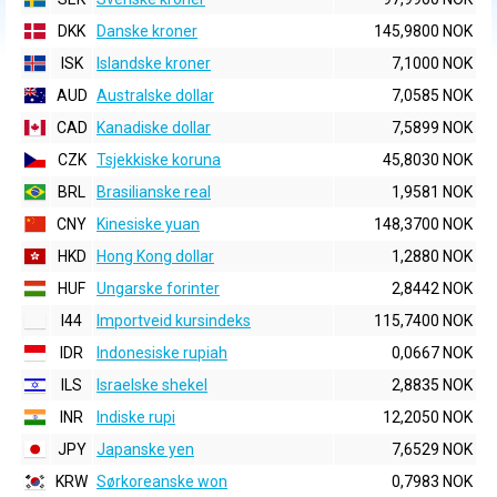
DKK
Danske kroner
145,9800 NOK
ISK
Islandske kroner
7,1000 NOK
AUD
Australske dollar
7,0585 NOK
CAD
Kanadiske dollar
7,5899 NOK
CZK
Tsjekkiske koruna
45,8030 NOK
BRL
Brasilianske real
1,9581 NOK
CNY
Kinesiske yuan
148,3700 NOK
HKD
Hong Kong dollar
1,2880 NOK
HUF
Ungarske forinter
2,8442 NOK
I44
Importveid kursindeks
115,7400 NOK
IDR
Indonesiske rupiah
0,0667 NOK
ILS
Israelske shekel
2,8835 NOK
INR
Indiske rupi
12,2050 NOK
JPY
Japanske yen
7,6529 NOK
KRW
Sørkoreanske won
0,7983 NOK