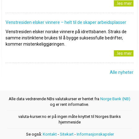
..les mer
Venstresiden elsker vinnere – helt til de skaper arbeidsplasser
Venstresiden elsker norske vinnere på idrettsbanen. Straks de
samme instinktene brukes til å bygge suksessfulle bedrifter,
kommer mistenkeliggjøringen.
..les mer
Alle nyheter
Alle data vedrørende NBs valutakurser er hentet fra
Norge Bank (NB)
og er rent informative.
valuta-kurser.no er på ingen måte knyttet til Norges Banks
hjemmeside
Se også:
Kontakt
-
Sitekart
-
Informasjonskapsler