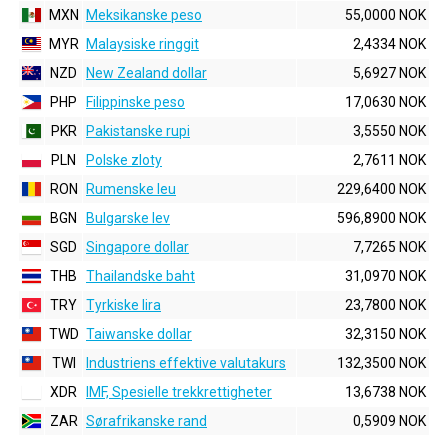
MXN
Meksikanske peso
55,0000 NOK
MYR
Malaysiske ringgit
2,4334 NOK
NZD
New Zealand dollar
5,6927 NOK
PHP
Filippinske peso
17,0630 NOK
PKR
Pakistanske rupi
3,5550 NOK
PLN
Polske zloty
2,7611 NOK
RON
Rumenske leu
229,6400 NOK
BGN
Bulgarske lev
596,8900 NOK
SGD
Singapore dollar
7,7265 NOK
THB
Thailandske baht
31,0970 NOK
TRY
Tyrkiske lira
23,7800 NOK
TWD
Taiwanske dollar
32,3150 NOK
TWI
Industriens effektive valutakurs
132,3500 NOK
XDR
IMF, Spesielle trekkrettigheter
13,6738 NOK
ZAR
Sørafrikanske rand
0,5909 NOK