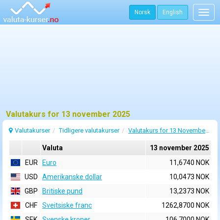
Norsk
English
Togg
navig
Valutakurs for 13 november 2025
Valutakurser
Tidligere valutakurser
Valutakurs for 13 November 2025
Valuta
13 november 2025
EUR
Euro
11,6740 NOK
USD
Amerikanske dollar
10,0473 NOK
GBP
Britiske pund
13,2373 NOK
CHF
Sveitsiske franc
1262,8700 NOK
SEK
Svenske kroner
106,7000 NOK