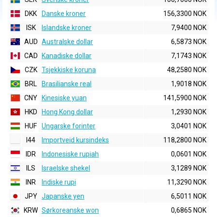
DKK
Danske kroner
156,3300 NOK
ISK
Islandske kroner
7,9400 NOK
AUD
Australske dollar
6,5873 NOK
CAD
Kanadiske dollar
7,1743 NOK
CZK
Tsjekkiske koruna
48,2580 NOK
BRL
Brasilianske real
1,9018 NOK
CNY
Kinesiske yuan
141,5900 NOK
HKD
Hong Kong dollar
1,2930 NOK
HUF
Ungarske forinter
3,0401 NOK
I44
Importveid kursindeks
118,2800 NOK
IDR
Indonesiske rupiah
0,0601 NOK
ILS
Israelske shekel
3,1289 NOK
INR
Indiske rupi
11,3290 NOK
JPY
Japanske yen
6,5011 NOK
KRW
Sørkoreanske won
0,6865 NOK