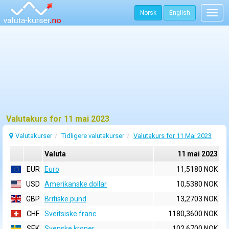
Norsk
English
Togg
navig
Valutakurs for 11 mai 2023
Valutakurser
Tidligere valutakurser
Valutakurs for 11 Mai 2023
Valuta
11 mai 2023
EUR
Euro
11,5180 NOK
USD
Amerikanske dollar
10,5380 NOK
GBP
Britiske pund
13,2703 NOK
CHF
Sveitsiske franc
1180,3600 NOK
SEK
Svenske kroner
102,6700 NOK