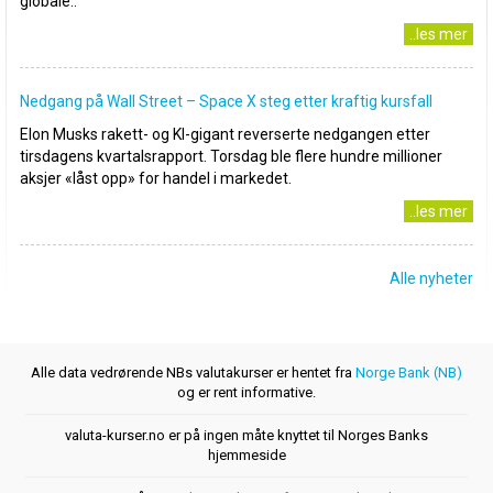
globale..
..les mer
Nedgang på Wall Street – Space X steg etter kraftig kursfall
Elon Musks rakett- og KI-gigant reverserte nedgangen etter
tirsdagens kvartalsrapport. Torsdag ble flere hundre millioner
aksjer «låst opp» for handel i markedet.
..les mer
Alle nyheter
Alle data vedrørende NBs valutakurser er hentet fra
Norge Bank (NB)
og er rent informative.
valuta-kurser.no er på ingen måte knyttet til Norges Banks
hjemmeside