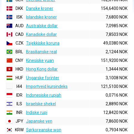
DKK
Danske kroner
154,6400 NOK
ISK
Islandske kroner
7,6800 NOK
AUD
Australske dollar
7,0985 NOK
CAD
Kanadiske dollar
7,8503 NOK
CZK
Tsjekkiske koruna
49,0380 NOK
BRL
Brasilianske real
2,1244 NOK
CNY
Kinesiske yuan
151,9200 NOK
HKD
Hong Kong dollar
1,3444 NOK
HUF
Ungarske forinter
3,1008 NOK
I44
Importveid kursindeks
121,5100 NOK
IDR
Indonesiske rupiah
0,0716 NOK
ILS
Israelske shekel
2,8890 NOK
INR
Indiske rupi
12,8420 NOK
JPY
Japanske yen
7,8600 NOK
KRW
Sørkoreanske won
0,7934 NOK