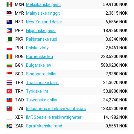
MXN
Meksikanske peso
59,9100 NOK
MYR
Malaysiske ringgit
2,3615 NOK
NZD
New Zealand dollar
6,6856 NOK
PHP
Filippinske peso
18,9260 NOK
PKR
Pakistanske rupi
3,6340 NOK
PLN
Polske zloty
2,5461 NOK
RON
Rumenske leu
233,5300 NOK
BGN
Bulgarske lev
588,9200 NOK
SGD
Singapore dollar
7,9380 NOK
THB
Thailandske baht
31,3020 NOK
TRY
Tyrkiske lira
53,8800 NOK
TWD
Taiwanske dollar
34,2740 NOK
TWI
Industriens effektive valutakurs
133,0200 NOK
XDR
IMF, Spesielle trekkrettigheter
14,1982 NOK
ZAR
Sørafrikanske rand
0,5551 NOK