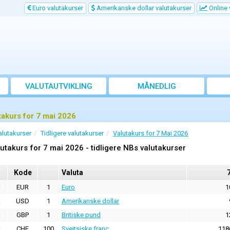
Euro valutakurser
Amerikanske dollar valutakurser
Online 
VALUTAUTVIKLING
MÅNEDLIG
GJENNOMSNITTSKURS
takurs for 7 mai 2026
alutakurser
Tidligere valutakurser
Valutakurs for 7 Mai 2026
utakurs for 7 mai 2026 - tidligere NBs valutakurser
Kode
Valuta
EUR
1
Euro
1
USD
1
Amerikanske dollar
GBP
1
Britiske pund
1
CHF
100
Sveitsiske franc
118