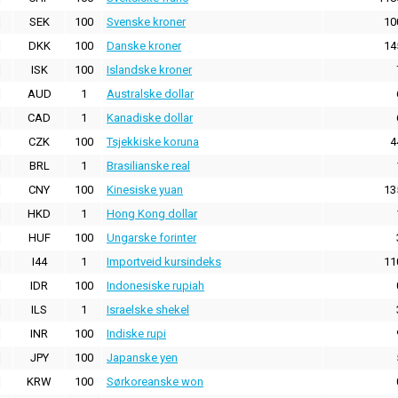
SEK
100
Svenske kroner
10
DKK
100
Danske kroner
14
ISK
100
Islandske kroner
AUD
1
Australske dollar
CAD
1
Kanadiske dollar
CZK
100
Tsjekkiske koruna
4
BRL
1
Brasilianske real
CNY
100
Kinesiske yuan
13
HKD
1
Hong Kong dollar
HUF
100
Ungarske forinter
I44
1
Importveid kursindeks
11
IDR
100
Indonesiske rupiah
ILS
1
Israelske shekel
INR
100
Indiske rupi
JPY
100
Japanske yen
KRW
100
Sørkoreanske won