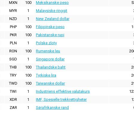
MXN
100
Meksikanske peso
5
MYR
1
Malaysiske ringgit
NZD
1
New Zealand dollar
PHP
100
Filippinske peso
1
PKR
100
Pakistanske rupi
PLN
1
Polske zloty
RON
100
Rumenske leu
20
SGD
1
Singapore dollar
THB
100
Thailandske baht
2
TRY
100
Tyrkiske lira
2
TWD
100
Taiwanske dollar
2
TWI
1
Industriens effektive valutakurs
12
XDR
1
IMF, Spesielle trekkrettigheter
1
ZAR
1
Sørafrikanske rand