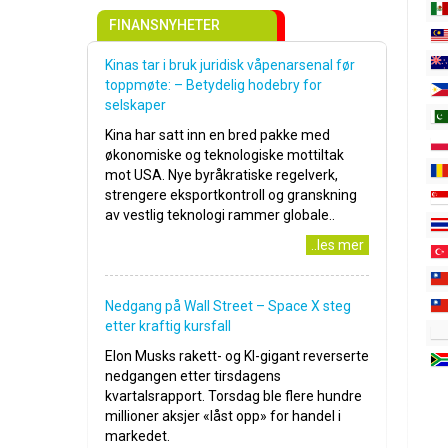
FINANSNYHETER
Kinas tar i bruk juridisk våpenarsenal før
toppmøte: – Betydelig hodebry for
selskaper
Kina har satt inn en bred pakke med
økonomiske og teknologiske mottiltak
mot USA. Nye byråkratiske regelverk,
strengere eksportkontroll og granskning
av vestlig teknologi rammer globale..
..les mer
Nedgang på Wall Street – Space X steg
etter kraftig kursfall
Elon Musks rakett- og KI-gigant reverserte
nedgangen etter tirsdagens
kvartalsrapport. Torsdag ble flere hundre
millioner aksjer «låst opp» for handel i
markedet.