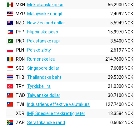
MXN
Meksikanske peso
56,2900 NOK
MYR
Malaysiske ringgit
2,4092 NOK
NZD
New Zealand dollar
5,5949 NOK
PHP
Filippinske peso
15,9970 NOK
PKR
Pakistanske rupi
3,5400 NOK
PLN
Polske zloty
2,6197 NOK
RON
Rumenske leu
214,7600 NOK
SGD
Singapore dollar
7,6085 NOK
THB
Thailandske baht
29,5320 NOK
TRY
Tyrkiske lira
21,0300 NOK
TWD
Taiwanske dollar
30,7100 NOK
TWI
Industriens effektive valutakurs
127,7400 NOK
XDR
IMF, Spesielle trekkrettigheter
13,3584 NOK
ZAR
Sørafrikanske rand
0,6062 NOK