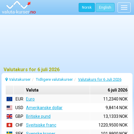
Norsk
English
Togg
navig
Valutakurs for 6 juli 2026
Valutakurser
Tidligere valutakurser
Valutakurs for 6 Juli 2026
Valuta
6 juli 2026
EUR
Euro
11,2340 NOK
USD
Amerikanske dollar
9,8414 NOK
GBP
Britiske pund
13,1333 NOK
CHF
Sveitsiske franc
1220,9500 NOK
SEK
Svenske kroner
101,9900 NOK