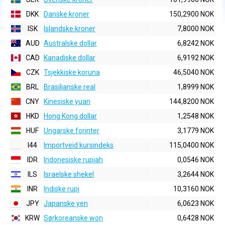
DKK
Danske kroner
150,2900 NOK
ISK
Islandske kroner
7,8000 NOK
AUD
Australske dollar
6,8242 NOK
CAD
Kanadiske dollar
6,9192 NOK
CZK
Tsjekkiske koruna
46,5040 NOK
BRL
Brasilianske real
1,8999 NOK
CNY
Kinesiske yuan
144,8200 NOK
HKD
Hong Kong dollar
1,2548 NOK
HUF
Ungarske forinter
3,1779 NOK
I44
Importveid kursindeks
115,0400 NOK
IDR
Indonesiske rupiah
0,0546 NOK
ILS
Israelske shekel
3,2644 NOK
INR
Indiske rupi
10,3160 NOK
JPY
Japanske yen
6,0623 NOK
KRW
Sørkoreanske won
0,6428 NOK