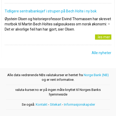
Tidligere sentralbanksjef i strupen på Bech Holte i ny bok
Øystein Olsen og historieprofessor Eivind Thomassen har skrevet
motbok til Martin Bech Holtes salgssuksess om norsk økonomi: –
Det er alvorlige feil han har gjort, sier Olsen.
..les mer
Alle nyheter
Alle data vedrørende NBs valutakurser er hentet fra
Norge Bank (NB)
og er rent informative.
valuta-kurser.no er på ingen måte knyttet til Norges Banks
hjemmeside
Se også:
Kontakt
-
Sitekart
-
Informasjonskapsler